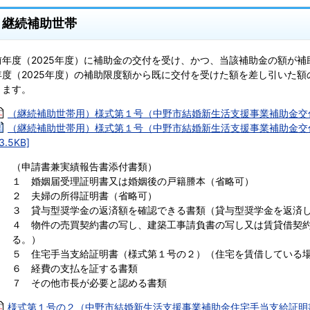
継続補助世帯
前年度（2025年度）に補助金の交付を受け、かつ、当該補助金の額が
年度（2025年度）の補助限度額から既に交付を受けた額を差し引いた
きます。
（継続補助世帯用）様式第１号（中野市結婚新生活支援事業補助金交付申
（継続補助世帯用）様式第１号（中野市結婚新生活支援事業補助金交付
3.5KB]
（申請書兼実績報告書添付書類）
１ 婚姻届受理証明書又は婚姻後の戸籍謄本（省略可）
２ 夫婦の所得証明書（省略可）
３ 貸与型奨学金の返済額を確認できる書類（貸与型奨学金を返済
４ 物件の売買契約書の写し、建築工事請負書の写し又は賃貸借契
る。）
５ 住宅手当支給証明書（様式第１号の２）（住宅を賃借している
６ 経費の支払を証する書類
７ その他市長が必要と認める書類
様式第１号の２（中野市結婚新生活支援事業補助金住宅手当支給証明書）[