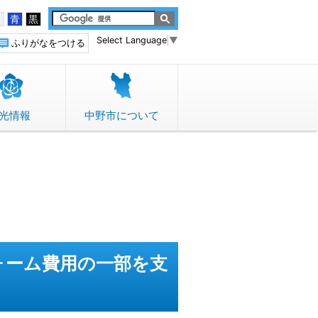
白
青
黒
Select Language
▼
ふりがなをつける
光情報
中野市について
ォーム費用の一部を支