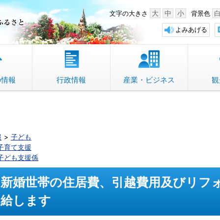
中野市 「故郷」のふるさと
大
中
小
文字の大きさ
背景色
よみあげる
の情報
行政情報
産業・ビジネス
観
報
子ども
子育て支援
子ども支援係
新婚世帯の住居費、引越費用及びリフ
給します