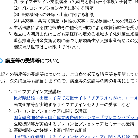
(1) ライフデザイン支援講座（乳幼児と触れ合う体験や子育て
(2) プレコンセプションケアに関する講座
(3) 医療機関への妊娠・出産に関する相談
(4) 共家事・共育て講座（男性の家事・育児参画のための講座
生活保護による住宅扶助その他公的制度による家賃補助等を受
過去に内閣府またはこども家庭庁の定める地域少子化対策重点
重点推進交付金実施要領に基づく結婚新生活支援事業補助金の
継続補助世帯はこの限りではない。
講座等の受講等について
上記４の講座等の受講等については、ご自身で必要な講座等を受講して
なお、次の講座等も該当しますので、講座等の受講等の際の参考にして
ライフデザイン支援講座
長野県結婚・出産・子育て応援サイト「チアフルながの」ロー
民間企業等が実施するライフデザインセミナーの受講 など
プレコンセプションケアに関する講座
国立研究開発法人国立成育医療研究センター「プレコンセプション
医療機関等が実施するプレコンセプションケアセミナーの受講
医療機関への妊娠・出産に関する相談
中野市の保健師によるプレコンセプションケアに関する相談
（