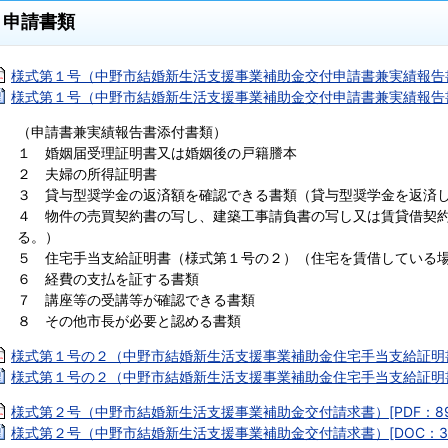
申請書類
様式第１号（中野市結婚新生活支援事業補助金交付申請書兼実績報告書）[
様式第１号（中野市結婚新生活支援事業補助金交付申請書兼実績報告書）
（申請書兼実績報告書添付書類）
１ 婚姻届受理証明書又は婚姻後の戸籍謄本
２ 夫婦の所得証明書
３ 貸与型奨学金の返済額を確認できる書類（貸与型奨学金を返済
４ 物件の売買契約書の写し、建築工事請負書の写し又は賃貸借契
る。）
５ 住宅手当支給証明書（様式第１号の２）（住宅を賃借している
６ 経費の支払を証する書類
７ 講座等の受講等が確認できる書類
８ その他市長が必要と認める書類
様式第１号の２（中野市結婚新生活支援事業補助金住宅手当支給証明書）[
様式第１号の２（中野市結婚新生活支援事業補助金住宅手当支給証明書）[
様式第２号（中野市結婚新生活支援事業補助金交付請求書）[PDF：89.
様式第２号（中野市結婚新生活支援事業補助金交付請求書）[DOC：36