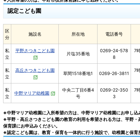
認定こども園
区
施設名
所在地
電話番号
分
私
平野さつきこども園
0269-24-578
7
片塩35番地
立
8
私
高丘さつきこども園
7
草間1518番地1
0269-26-3811
立
私
中央二丁目6番4
0269-22-350
7
中野マリア幼稚園
立
号
3
※中野マリア幼稚園に入所希望の方は、中野マリア幼稚園にお申し込
※平野・高丘さつきこども園の教育の利用を希望される方は、平野・
保育課にお申込みください。
※認定こども園は、教育・保育を一体的に行う施設で、幼稚園と保育