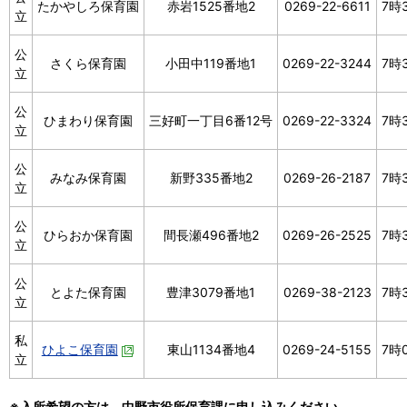
たかやしろ保育園
赤岩1525番地2
0269-22-6611
7時
立
公
さくら保育園
小田中119番地1
0269-22-3244
7時
立
公
ひまわり保育園
三好町一丁目6番12号
0269-22-3324
7時
立
公
みなみ保育園
新野335番地2
0269-26-2187
7時
立
公
ひらおか保育園
間長瀬496番地2
0269-26-2525
7時
立
公
とよた保育園
豊津3079番地1
0269-38-2123
7時
立
私
ひよこ保育園
東山1134番地4
0269-24-5155
7時
立
※入所希望の方は、中野市役所保育課に申し込みください。