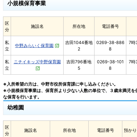
小規模保育事業
区
施設名
所在地
電話番号
分
私
吉田1044番地
0269-38-886
7時
中野みらいく保育園
立
2
8
私
ニチイキッズ中野保育園
吉田796番地
0269-38-101
7時
立
5
8
※入所希望の方は、中野市役所保育課に申し込みください。
※小規模保育事業は、保育所より少ない人数の単位で、３歳未満児を
な保育を行います。
幼稚園
区
施設名
所在地
電話番号
預かり
分