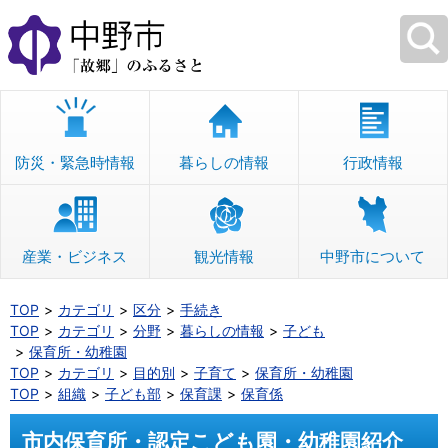
本
文
へ
移
動
防災・緊急時情報
暮らしの情報
行政情報
産業・ビジネス
観光情報
中野市について
TOP
カテゴリ
区分
手続き
TOP
カテゴリ
分野
暮らしの情報
子ども
保育所・幼稚園
TOP
カテゴリ
目的別
子育て
保育所・幼稚園
TOP
組織
子ども部
保育課
保育係
市内保育所・認定こども園・幼稚園紹介