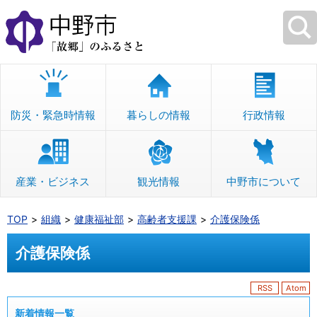
本
文
へ
移
動
防災・緊急時情報
暮らしの情報
行政情報
産業・ビジネス
観光情報
中野市について
TOP
組織
健康福祉部
高齢者支援課
介護保険係
介護保険係
RSS
Atom
新着情報一覧