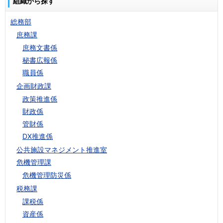
組織から探す
総務部
庶務課
庶務文書係
秘書広報係
職員係
企画財政課
政策推進係
財政係
管財係
DX推進係
公共施設マネジメント推進室
危機管理課
危機管理防災係
税務課
課税係
資産係