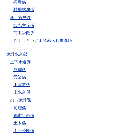
振興係
耕地林務係
商工観光課
観光交流係
商工労政係
ちょうどいい田舎暮らし推進係
建設水道部
上下水道課
監理係
営業係
下水道係
上水道係
都市建設課
監理係
都市計画係
土木係
街路公園係