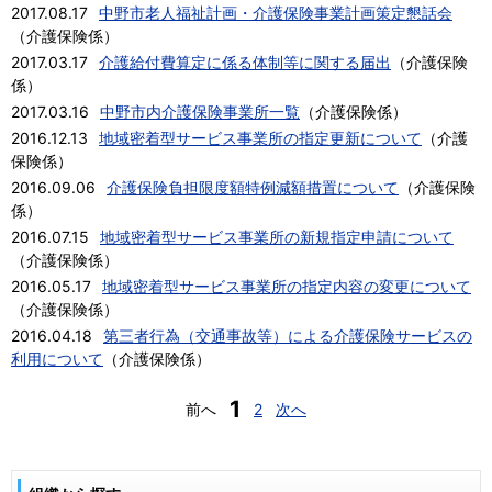
2017.08.17
中野市老人福祉計画・介護保険事業計画策定懇話会
（
介護保険係
）
2017.03.17
介護給付費算定に係る体制等に関する届出
（
介護保険
係
）
2017.03.16
中野市内介護保険事業所一覧
（
介護保険係
）
2016.12.13
地域密着型サービス事業所の指定更新について
（
介護
保険係
）
2016.09.06
介護保険負担限度額特例減額措置について
（
介護保険
係
）
2016.07.15
地域密着型サービス事業所の新規指定申請について
（
介護保険係
）
2016.05.17
地域密着型サービス事業所の指定内容の変更について
（
介護保険係
）
2016.04.18
第三者行為（交通事故等）による介護保険サービスの
利用について
（
介護保険係
）
1
前へ
2
次へ