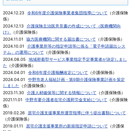
2024.12.23
令和6年度介護保険事業者集団指導について
（
介護保険
係
）
2024.12.13
介護保険主治医意見書の作成について（医療機関向
け）
（
介護保険係
）
2024.11.01
協力医療機関に関する届出書について
（
介護保険係
）
2024.10.01
介護事業所等の指定申請等に係る「電子申請届出シス
テム」の運用について
（
介護保険係
）
2024.08.05
地域密着型サービス事業指定予定事業者が決定しまし
た
（
介護保険係
）
2024.04.01
令和6年度介護報酬改定について
（
介護保険係
）
2024.04.01
中野市老人福祉計画・第9期介護保険事業計画を策定
しました
（
介護保険係
）
2023.11.30
介護人材確保等に関する情報について
（
介護保険係
）
2021.11.01
中野市要介護者在宅介護慰労金支給について
（
介護保険
係
）
2019.02.26
居宅介護支援事業所運営指導に伴う提出書類について
（
介護保険係
）
2019.01.11
居宅介護支援事業所の新規指定申請について
（
介護保