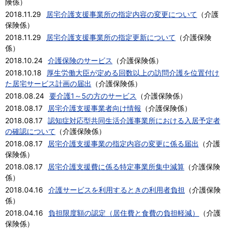
険係
）
2018.11.29
居宅介護支援事業所の指定内容の変更について
（
介護
保険係
）
2018.11.29
居宅介護支援事業所の指定更新について
（
介護保険
係
）
2018.10.24
介護保険のサービス
（
介護保険係
）
2018.10.18
厚生労働大臣が定める回数以上の訪問介護を位置付け
た居宅サービス計画の届出
（
介護保険係
）
2018.08.24
要介護1～5の方のサービス
（
介護保険係
）
2018.08.17
居宅介護支援事業者向け情報
（
介護保険係
）
2018.08.17
認知症対応型共同生活介護事業所における入居予定者
の確認について
（
介護保険係
）
2018.08.17
居宅介護支援事業の指定内容の変更に係る届出
（
介護
保険係
）
2018.08.17
居宅介護支援費に係る特定事業所集中減算
（
介護保険
係
）
2018.04.16
介護サービスを利用するときの利用者負担
（
介護保険
係
）
2018.04.16
負担限度額の認定（居住費と食費の負担軽減）
（
介護
保険係
）