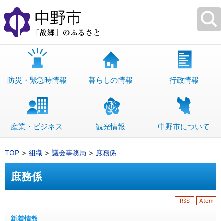
本
文
へ
移
動
防災・緊急時情報
暮らしの情報
行政情報
産業・ビジネス
観光情報
中野市について
TOP
組織
議会事務局
庶務係
庶務係
RSS
Atom
新着情報