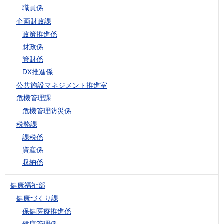
職員係
企画財政課
政策推進係
財政係
管財係
DX推進係
公共施設マネジメント推進室
危機管理課
危機管理防災係
税務課
課税係
資産係
収納係
健康福祉部
健康づくり課
保健医療推進係
健康管理係