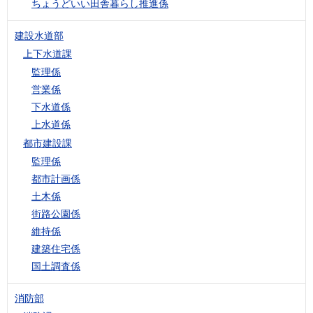
ちょうどいい田舎暮らし推進係
建設水道部
上下水道課
監理係
営業係
下水道係
上水道係
都市建設課
監理係
都市計画係
土木係
街路公園係
維持係
建築住宅係
国土調査係
消防部