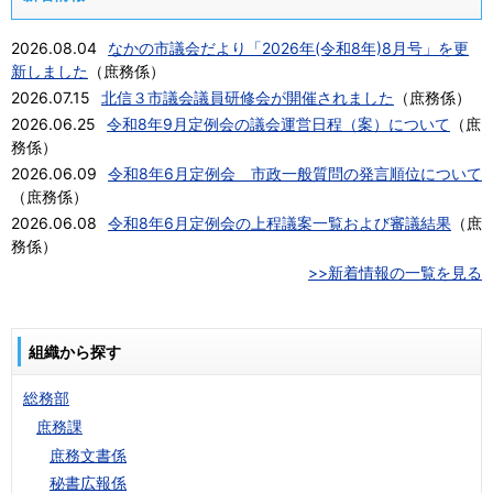
2026.08.04
なかの市議会だより「2026年(令和8年)8月号」を更
新しました
（
庶務係
）
2026.07.15
北信３市議会議員研修会が開催されました
（
庶務係
）
2026.06.25
令和8年9月定例会の議会運営日程（案）について
（
庶
務係
）
2026.06.09
令和8年6月定例会 市政一般質問の発言順位について
（
庶務係
）
2026.06.08
令和8年6月定例会の上程議案一覧および審議結果
（
庶
務係
）
>>新着情報の一覧を見る
組織から探す
総務部
庶務課
庶務文書係
秘書広報係