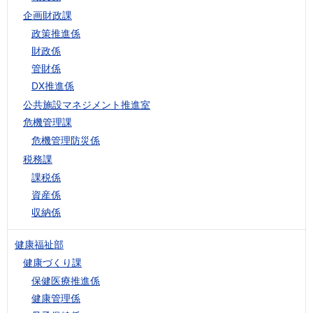
企画財政課
政策推進係
財政係
管財係
DX推進係
公共施設マネジメント推進室
危機管理課
危機管理防災係
税務課
課税係
資産係
収納係
健康福祉部
健康づくり課
保健医療推進係
健康管理係