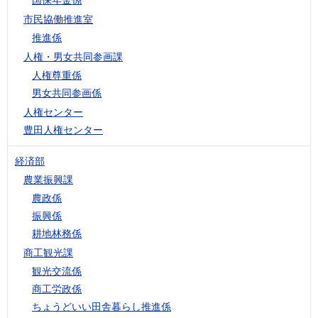
市民協働推進室
推進係
人権・男女共同参画課
人権尊重係
男女共同参画係
人権センター
豊田人権センター
経済部
農業振興課
農政係
振興係
耕地林務係
商工観光課
観光交流係
商工労政係
ちょうどいい田舎暮らし推進係