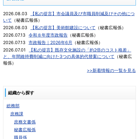
2026.08.03
【私の提言】市会議員及び市職員削減及びその他につ
いて
（
秘書広報係
）
2026.08.03
【私の提言】美術館建設について
（
秘書広報係
）
2026.07.13
令和８年度市政報告
（
秘書広報係
）
2026.07.13
市政報告｜2026年6月
（
秘書広報係
）
2026.07.01
【私の提言】既存文化施設の「約2倍のコスト格差」
と、年間維持費削減に向けた3つの具体的代替案について
（
秘書広
報係
）
>>新着情報の一覧を見る
組織から探す
総務部
庶務課
庶務文書係
秘書広報係
職員係