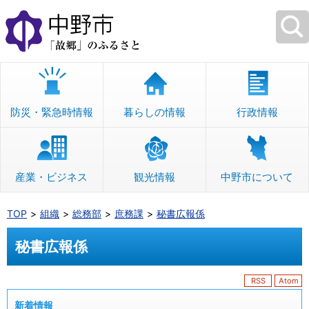
本
文
へ
移
動
防災・緊急時情報
暮らしの情報
行政情報
産業・ビジネス
観光情報
中野市について
TOP
組織
総務部
庶務課
秘書広報係
秘書広報係
RSS
Atom
新着情報