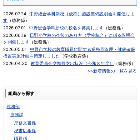
2026.07.24
中野総合学科新校（仮称）施設整備説明会を開催しま
す
（
総務係
）
2026.07.01
中野総合学科新校の校名を募集します
（
総務係
）
2026.06.19
日野小学校の今後のあり方（学校統合）に係る説明会
を開催します
（
総務係
）
2026.05.01
中野市学校の教育職員に関する業務量管理・健康確保
措置実施計画を策定しました
（
学校教育係
）
2026.04.30
教育委員会交際費支出状況（令和８年度）
（
総務係
）
>>新着情報の一覧を見る
組織から探す
総務部
庶務課
庶務文書係
秘書広報係
職員係