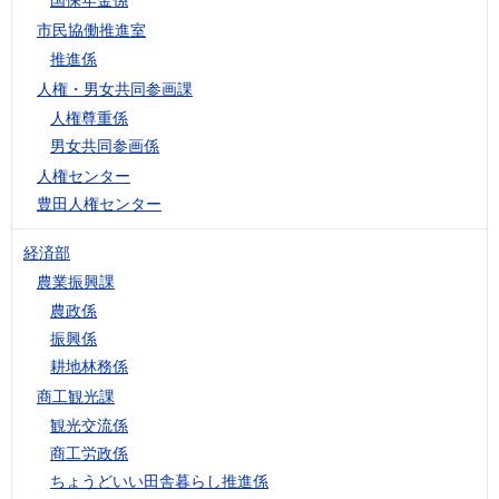
市民協働推進室
推進係
人権・男女共同参画課
人権尊重係
男女共同参画係
人権センター
豊田人権センター
経済部
農業振興課
農政係
振興係
耕地林務係
商工観光課
観光交流係
商工労政係
ちょうどいい田舎暮らし推進係