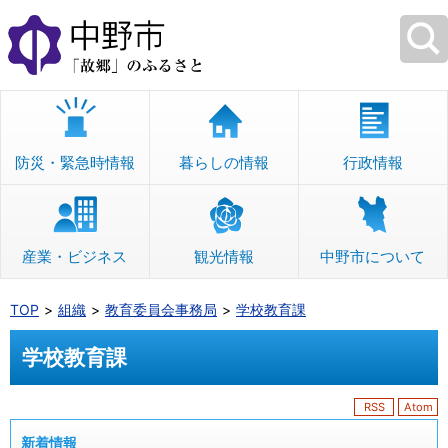
本
文
へ
移
動
防災・緊急時情報
暮らしの情報
行政情報
産業・ビジネス
観光情報
中野市について
TOP
組織
教育委員会事務局
学校教育課
学校教育課
RSS
Atom
新着情報