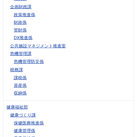
企画財政課
政策推進係
財政係
管財係
DX推進係
公共施設マネジメント推進室
危機管理課
危機管理防災係
税務課
課税係
資産係
収納係
健康福祉部
健康づくり課
保健医療推進係
健康管理係