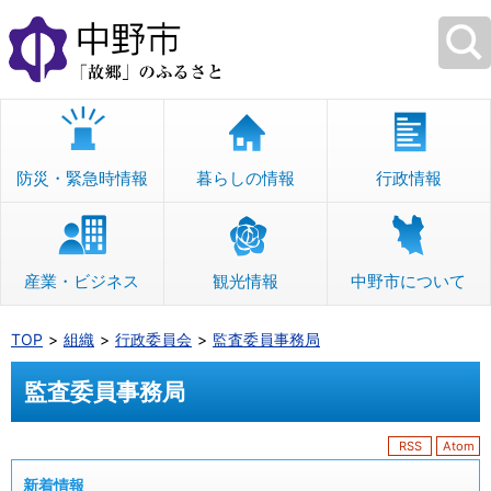
本
文
へ
移
動
防災・緊急時情報
暮らしの情報
行政情報
産業・ビジネス
観光情報
中野市について
TOP
組織
行政委員会
監査委員事務局
監査委員事務局
RSS
Atom
新着情報