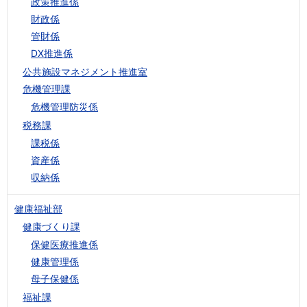
政策推進係
財政係
管財係
DX推進係
公共施設マネジメント推進室
危機管理課
危機管理防災係
税務課
課税係
資産係
収納係
健康福祉部
健康づくり課
保健医療推進係
健康管理係
母子保健係
福祉課