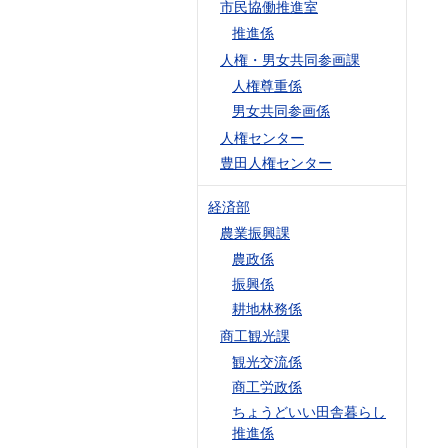
市民協働推進室
推進係
人権・男女共同参画課
人権尊重係
男女共同参画係
人権センター
豊田人権センター
経済部
農業振興課
農政係
振興係
耕地林務係
商工観光課
観光交流係
商工労政係
ちょうどいい田舎暮らし
推進係