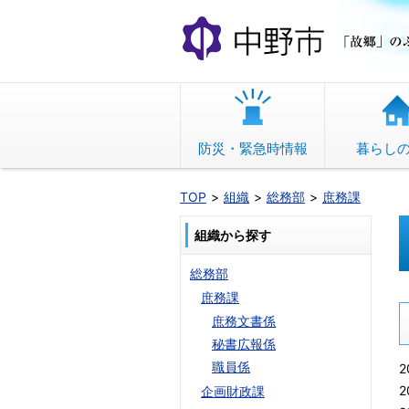
本
文
へ
移
動
防災・緊急時情報
暮らし
TOP
組織
総務部
庶務課
組織から探す
総務部
庶務課
庶務文書係
秘書広報係
職員係
2
2
企画財政課