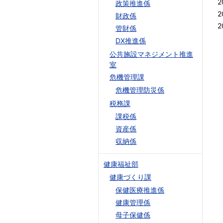
2
政策推進係
2
財政係
2
管財係
DX推進係
公共施設マネジメント推進
室
危機管理課
危機管理防災係
税務課
課税係
資産係
収納係
健康福祉部
健康づくり課
保健医療推進係
健康管理係
母子保健係