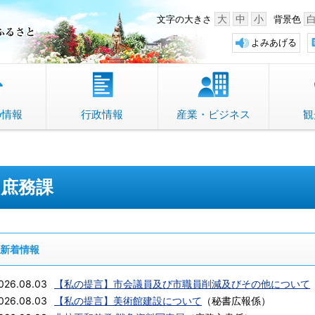
中野市 「故郷」のふるさと
大
中
小
文字の大きさ
背景色
よみあげる
の情報
行政情報
産業・ビジネス
観
庶務課
新着情報
026.08.03
【私の提言】市会議員及び市職員削減及びその他について
026.08.03
【私の提言】美術館建設について
（
秘書広報係
）