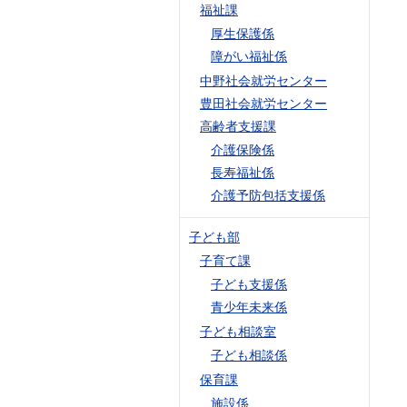
福祉課
厚生保護係
障がい福祉係
中野社会就労センター
豊田社会就労センター
高齢者支援課
介護保険係
長寿福祉係
介護予防包括支援係
子ども部
子育て課
子ども支援係
青少年未来係
子ども相談室
子ども相談係
保育課
施設係