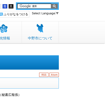
白
青
黒
Select Language
▼
ふりがなをつける
光情報
中野市について
RSS
Atom
（
秘書広報係
）