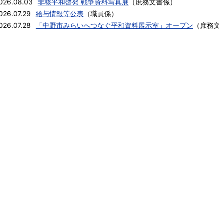
026.08.03
非核平和啓発 戦争資料写真展
（
庶務文書係
）
026.07.29
給与情報等公表
（
職員係
）
026.07.28
「中野市みらいへつなぐ平和資料展示室」オープン
（
庶務