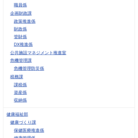
職員係
企画財政課
政策推進係
財政係
管財係
DX推進係
公共施設マネジメント推進室
危機管理課
危機管理防災係
税務課
課税係
資産係
収納係
健康福祉部
健康づくり課
保健医療推進係
健康管理係