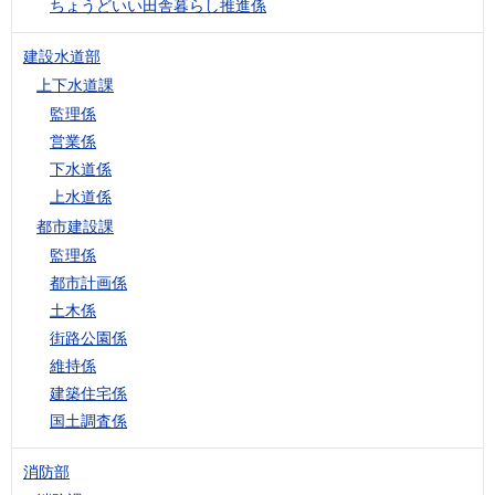
ちょうどいい田舎暮らし推進係
建設水道部
上下水道課
監理係
営業係
下水道係
上水道係
都市建設課
監理係
都市計画係
土木係
街路公園係
維持係
建築住宅係
国土調査係
消防部