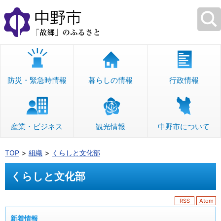
本
文
へ
移
動
防災・緊急時情報
暮らしの情報
行政情報
産業・ビジネス
観光情報
中野市について
TOP
組織
くらしと文化部
くらしと文化部
RSS
Atom
新着情報