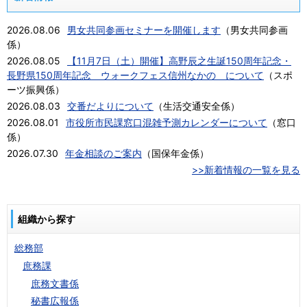
2026.08.06
男女共同参画セミナーを開催します
（
男女共同参画
係
）
2026.08.05
【11月7日（土）開催】高野辰之生誕150周年記念・
長野県150周年記念 ウォークフェス信州なかの について
（
スポ
ーツ振興係
）
2026.08.03
交番だよりについて
（
生活交通安全係
）
2026.08.01
市役所市民課窓口混雑予測カレンダーについて
（
窓口
係
）
2026.07.30
年金相談のご案内
（
国保年金係
）
>>新着情報の一覧を見る
組織から探す
総務部
庶務課
庶務文書係
秘書広報係