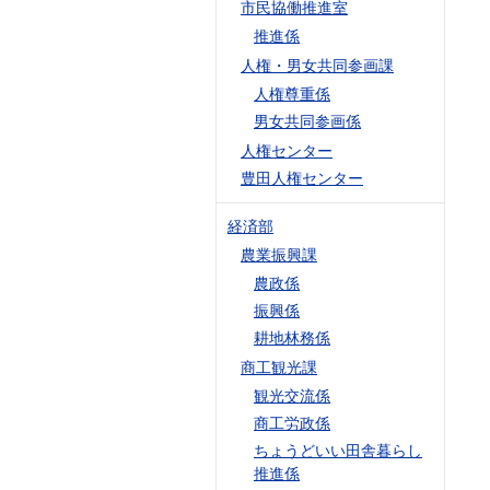
市民協働推進室
推進係
人権・男女共同参画課
人権尊重係
男女共同参画係
人権センター
豊田人権センター
経済部
農業振興課
農政係
振興係
耕地林務係
商工観光課
観光交流係
商工労政係
ちょうどいい田舎暮らし
推進係