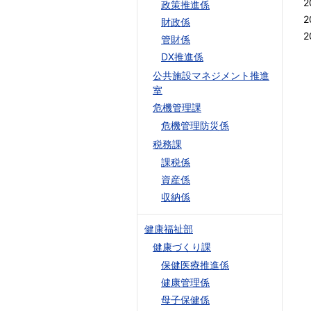
2
政策推進係
2
財政係
2
管財係
DX推進係
公共施設マネジメント推進
室
危機管理課
危機管理防災係
税務課
課税係
資産係
収納係
健康福祉部
健康づくり課
保健医療推進係
健康管理係
母子保健係