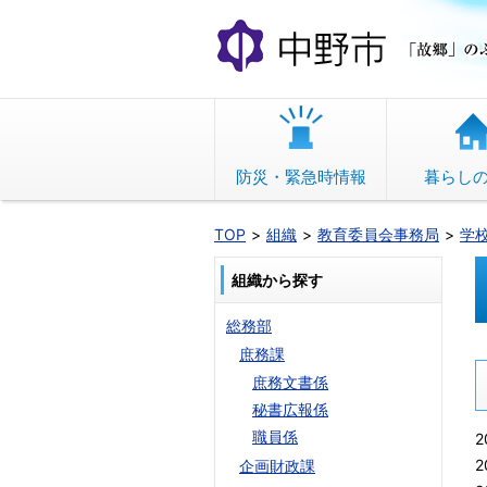
本
文
へ
移
動
防災・緊急時情報
暮らし
TOP
組織
教育委員会事務局
学
組織から探す
総務部
庶務課
庶務文書係
秘書広報係
職員係
2
2
企画財政課