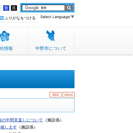
白
青
黒
Select Language
▼
ふりがなをつける
光情報
中野市について
RSS
Atom
画の中間見直しについて
（
施設係
）
開催します
（
施設係
）