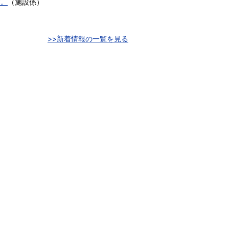
す。
（
施設係
）
>>新着情報の一覧を見る