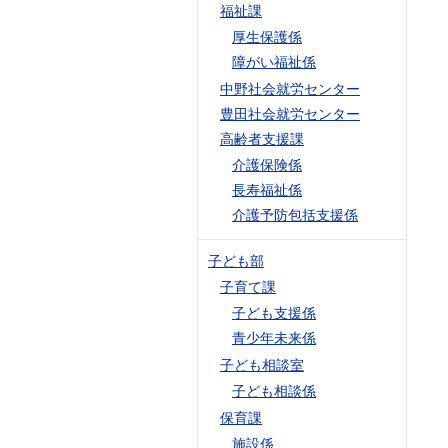
福祉課
厚生保護係
障がい福祉係
中野社会就労センター
豊田社会就労センター
高齢者支援課
介護保険係
長寿福祉係
介護予防包括支援係
子ども部
子育て課
子ども支援係
青少年未来係
子ども相談室
子ども相談係
保育課
施設係