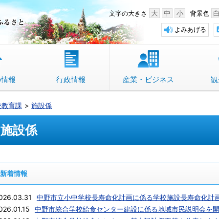
中野市 「故郷」のふるさと
大
中
小
文字の大きさ
背景色
よみあげる
の情報
行政情報
産業・ビジネス
観
校教育課
施設係
施設係
新着情報
026.03.31
中野市立小中学校長寿命化計画に係る学校施設長寿命化計
026.01.15
中野市統合学校給食センター建設に係る地域市民説明会を