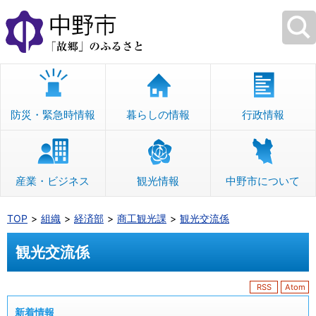
本
文
へ
移
動
防災・緊急時情報
暮らしの情報
行政情報
産業・ビジネス
観光情報
中野市について
TOP
組織
経済部
商工観光課
観光交流係
観光交流係
RSS
Atom
新着情報