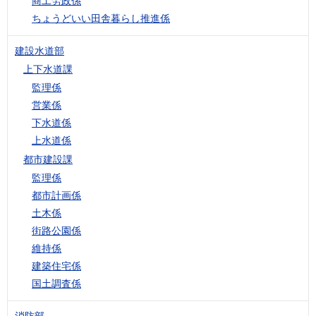
商工労政係
ちょうどいい田舎暮らし推進係
建設水道部
上下水道課
監理係
営業係
下水道係
上水道係
都市建設課
監理係
都市計画係
土木係
街路公園係
維持係
建築住宅係
国土調査係
消防部