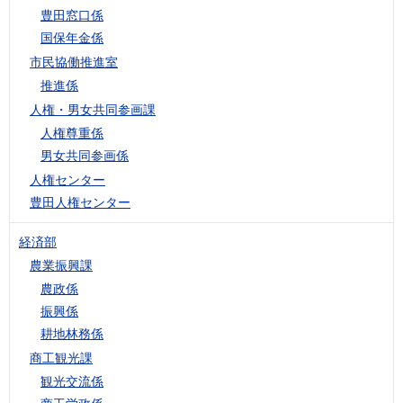
豊田窓口係
国保年金係
市民協働推進室
推進係
人権・男女共同参画課
人権尊重係
男女共同参画係
人権センター
豊田人権センター
経済部
農業振興課
農政係
振興係
耕地林務係
商工観光課
観光交流係