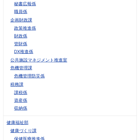
秘書広報係
職員係
企画財政課
政策推進係
財政係
管財係
DX推進係
公共施設マネジメント推進室
危機管理課
危機管理防災係
税務課
課税係
資産係
収納係
健康福祉部
健康づくり課
保健医療推進係