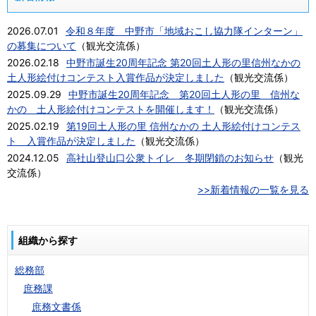
2026.07.01
令和８年度 中野市「地域おこし協力隊インターン」
の募集について
（
観光交流係
）
2026.02.18
中野市誕生20周年記念 第20回土人形の里信州なかの
土人形絵付けコンテスト入賞作品が決定しました
（
観光交流係
）
2025.09.29
中野市誕生20周年記念 第20回土人形の里 信州な
かの 土人形絵付けコンテストを開催します！
（
観光交流係
）
2025.02.19
第19回土人形の里 信州なかの 土人形絵付けコンテス
ト 入賞作品が決定しました
（
観光交流係
）
2024.12.05
高社山登山口公衆トイレ 冬期閉鎖のお知らせ
（
観光
交流係
）
>>新着情報の一覧を見る
組織から探す
総務部
庶務課
庶務文書係