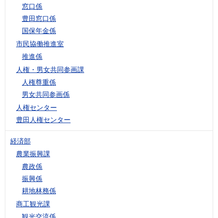
窓口係
豊田窓口係
国保年金係
市民協働推進室
推進係
人権・男女共同参画課
人権尊重係
男女共同参画係
人権センター
豊田人権センター
経済部
農業振興課
農政係
振興係
耕地林務係
商工観光課
観光交流係