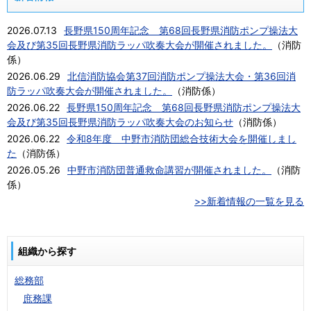
2026.07.13
長野県150周年記念 第68回長野県消防ポンプ操法大
会及び第35回長野県消防ラッパ吹奏大会が開催されました。
（
消防
係
）
2026.06.29
北信消防協会第37回消防ポンプ操法大会・第36回消
防ラッパ吹奏大会が開催されました。
（
消防係
）
2026.06.22
長野県150周年記念 第68回長野県消防ポンプ操法大
会及び第35回長野県消防ラッパ吹奏大会のお知らせ
（
消防係
）
2026.06.22
令和8年度 中野市消防団総合技術大会を開催しまし
た
（
消防係
）
2026.05.26
中野市消防団普通救命講習が開催されました。
（
消防
係
）
>>新着情報の一覧を見る
組織から探す
総務部
庶務課