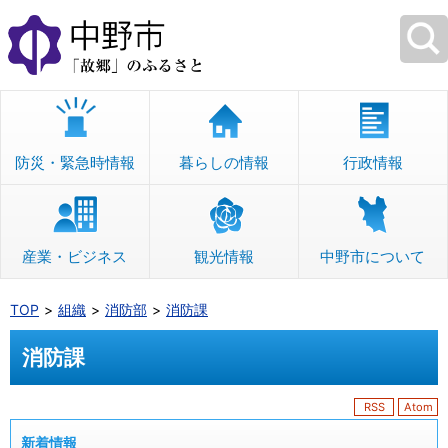
本
文
へ
移
動
防災・緊急時情報
暮らしの情報
行政情報
産業・ビジネス
観光情報
中野市について
TOP
組織
消防部
消防課
消防課
RSS
Atom
新着情報