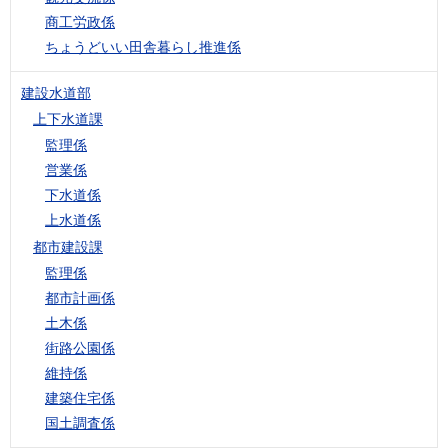
商工労政係
ちょうどいい田舎暮らし推進係
建設水道部
上下水道課
監理係
営業係
下水道係
上水道係
都市建設課
監理係
都市計画係
土木係
街路公園係
維持係
建築住宅係
国土調査係