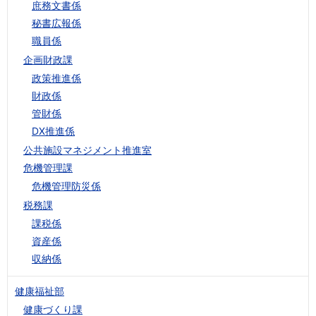
庶務文書係
秘書広報係
職員係
企画財政課
政策推進係
財政係
管財係
DX推進係
公共施設マネジメント推進室
危機管理課
危機管理防災係
税務課
課税係
資産係
収納係
健康福祉部
健康づくり課