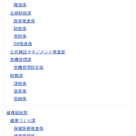
職員係
企画財政課
政策推進係
財政係
管財係
DX推進係
公共施設マネジメント推進室
危機管理課
危機管理防災係
税務課
課税係
資産係
収納係
健康福祉部
健康づくり課
保健医療推進係
健康管理係