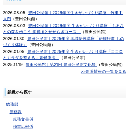
2026.08.05
豊田公民館｜2026年度生きがいづくり講座 竹細工
入門
（
豊田公民館
）
2026.08.03
豊田公民館｜2026年度 生きがいづくり講座「ふるさ
との森を歩こう 澗満滝とせせらぎコース」
（
豊田公民館
）
2026.01.30
豊田公民館｜2025年度 地域伝統講座「伝統行事 もの
づくり体験」
（
豊田公民館
）
2026.01.05
豊田公民館｜2025年度 生きがいづくり講座「ココロ
とカラダを整える足裏健康法」
（
豊田公民館
）
2025.11.19
豊田公民館｜第21回 豊田公民館文化祭
（
豊田公民館
）
>>新着情報の一覧を見る
組織から探す
総務部
庶務課
庶務文書係
秘書広報係