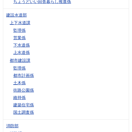
ちょうどいい田舎暮らし推進係
建設水道部
上下水道課
監理係
営業係
下水道係
上水道係
都市建設課
監理係
都市計画係
土木係
街路公園係
維持係
建築住宅係
国土調査係
消防部