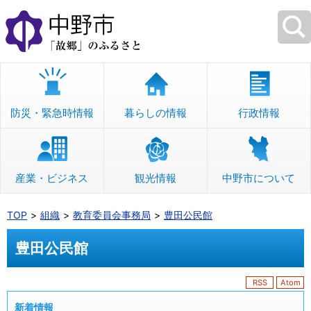
本
文
へ
移
動
防災・緊急時情報
暮らしの情報
行政情報
産業・ビジネス
観光情報
中野市について
TOP
組織
教育委員会事務局
豊田公民館
豊田公民館
RSS
Atom
新着情報