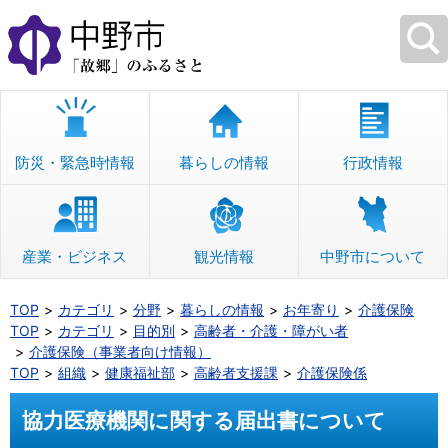
本
文
へ
移
動
防災・緊急時情報
暮らしの情報
行政情報
産業・ビジネス
観光情報
中野市について
TOP
カテゴリ
分野
暮らしの情報
お年寄り
介護保険
TOP
カテゴリ
目的別
高齢者・介護・障がい者
介護保険（事業者向け情報）
TOP
組織
健康福祉部
高齢者支援課
介護保険係
協力医療機関に関する届出書について