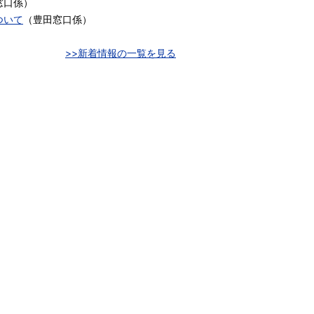
窓口係
）
ついて
（
豊田窓口係
）
>>新着情報の一覧を見る