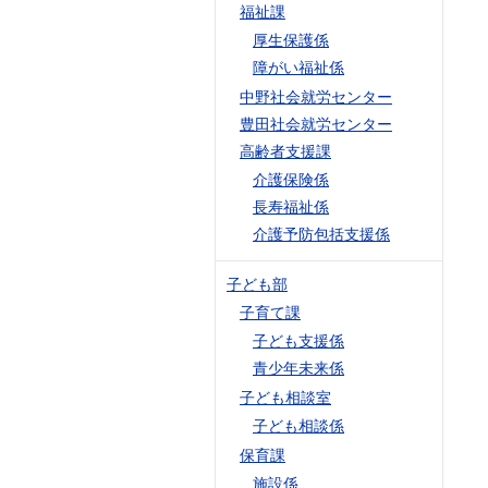
福祉課
厚生保護係
障がい福祉係
中野社会就労センター
豊田社会就労センター
高齢者支援課
介護保険係
長寿福祉係
介護予防包括支援係
子ども部
子育て課
子ども支援係
青少年未来係
子ども相談室
子ども相談係
保育課
施設係