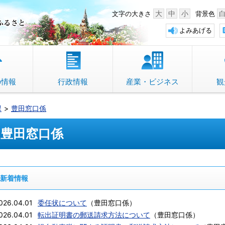
中野市 「故郷」のふるさと
大
中
小
文字の大きさ
背景色
よみあげる
の情報
行政情報
産業・ビジネス
観
課
豊田窓口係
豊田窓口係
新着情報
026.04.01
委任状について
（
豊田窓口係
）
026.04.01
転出証明書の郵送請求方法について
（
豊田窓口係
）