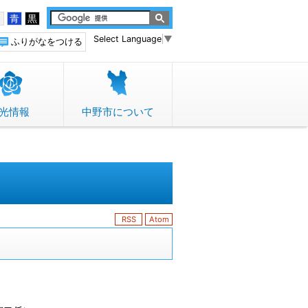
白
青
黒
Select Language
▼
ふりがなをつける
光情報
中野市について
RSS
Atom