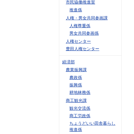
市民協働推進室
推進係
人権・男女共同参画課
人権尊重係
男女共同参画係
人権センター
豊田人権センター
経済部
農業振興課
農政係
振興係
耕地林務係
商工観光課
観光交流係
商工労政係
ちょうどいい田舎暮らし
推進係