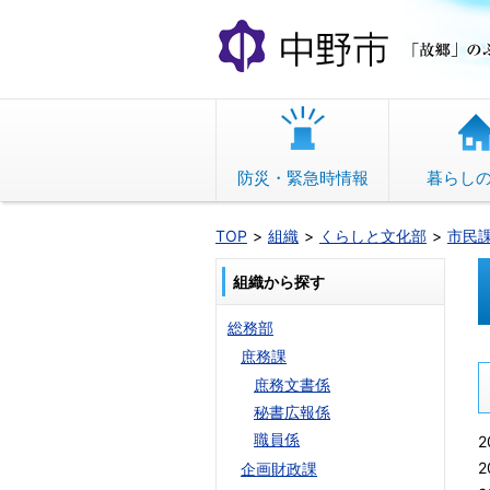
本
文
へ
移
動
防災・緊急時情報
暮らし
TOP
組織
くらしと文化部
市民
組織から探す
総務部
庶務課
庶務文書係
秘書広報係
職員係
2
2
企画財政課