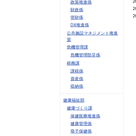
2
政策推進係
2
財政係
2
管財係
DX推進係
公共施設マネジメント推進
室
危機管理課
危機管理防災係
税務課
課税係
資産係
収納係
健康福祉部
健康づくり課
保健医療推進係
健康管理係
母子保健係