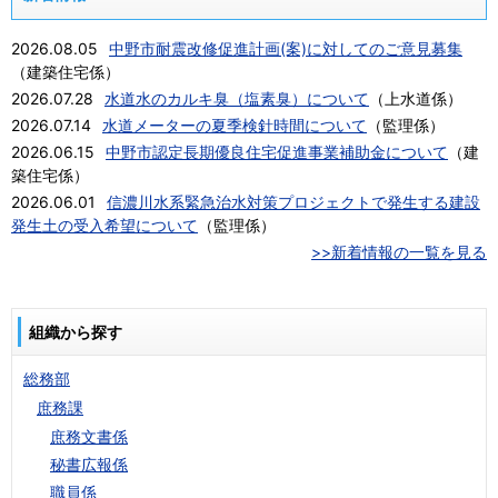
2026.08.05
中野市耐震改修促進計画(案)に対してのご意見募集
（
建築住宅係
）
2026.07.28
水道水のカルキ臭（塩素臭）について
（
上水道係
）
2026.07.14
水道メーターの夏季検針時間について
（
監理係
）
2026.06.15
中野市認定長期優良住宅促進事業補助金について
（
建
築住宅係
）
2026.06.01
信濃川水系緊急治水対策プロジェクトで発生する建設
発生土の受入希望について
（
監理係
）
>>新着情報の一覧を見る
組織から探す
総務部
庶務課
庶務文書係
秘書広報係
職員係