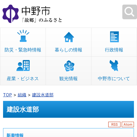
本
文
へ
移
動
防災・緊急時情報
暮らしの情報
行政情報
産業・ビジネス
観光情報
中野市について
TOP
組織
建設水道部
建設水道部
RSS
Atom
新着情報