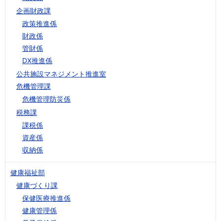
企画財政課
政策推進係
財政係
管財係
DX推進係
公共施設マネジメント推進室
危機管理課
危機管理防災係
税務課
課税係
資産係
収納係
健康福祉部
健康づくり課
保健医療推進係
健康管理係