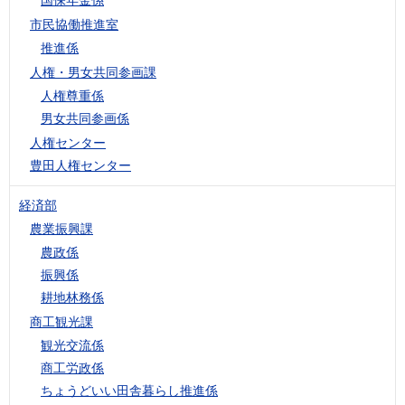
市民協働推進室
推進係
人権・男女共同参画課
人権尊重係
男女共同参画係
人権センター
豊田人権センター
経済部
農業振興課
農政係
振興係
耕地林務係
商工観光課
観光交流係
商工労政係
ちょうどいい田舎暮らし推進係