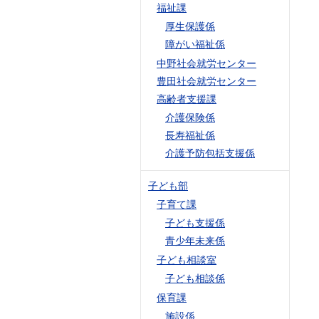
福祉課
厚生保護係
障がい福祉係
中野社会就労センター
豊田社会就労センター
高齢者支援課
介護保険係
長寿福祉係
介護予防包括支援係
子ども部
子育て課
子ども支援係
青少年未来係
子ども相談室
子ども相談係
保育課
施設係