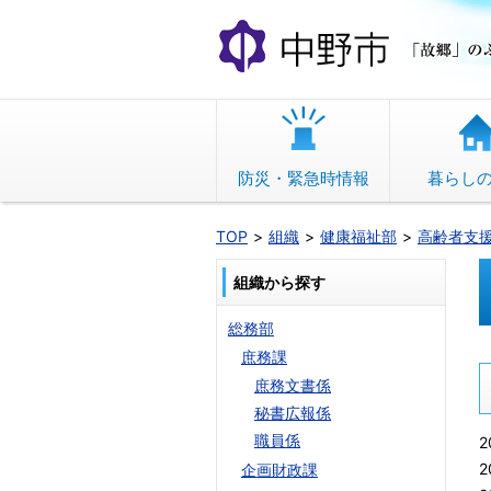
本
文
へ
移
動
防災・緊急時情報
暮らし
TOP
組織
健康福祉部
高齢者支
組織から探す
総務部
庶務課
庶務文書係
秘書広報係
職員係
2
2
企画財政課