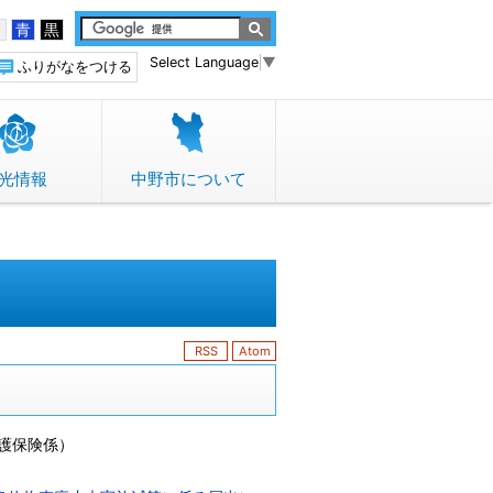
白
青
黒
Select Language
▼
ふりがなをつける
光情報
中野市について
RSS
Atom
護保険係
）