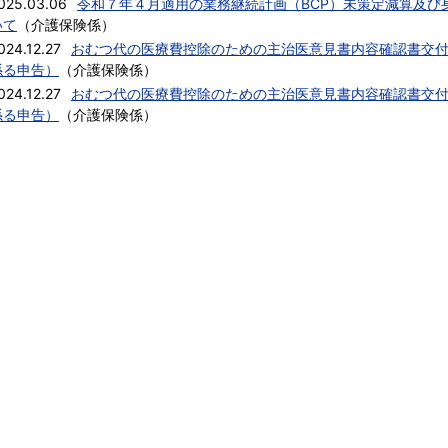
025.03.06
令和７年４月適用の業務継続計画（BCP）未策定減算及び
いて
（
介護保険係
）
024.12.27
おむつ代の医療費控除のための主治医意見書内容確認書交
係る申告）
（
介護保険係
）
024.12.27
おむつ代の医療費控除のための主治医意見書内容確認書交
係る申告）
（
介護保険係
）