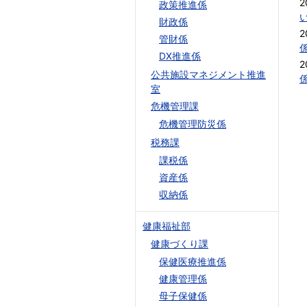
2
政策推進係
財政係
2
管財係
DX推進係
2
公共施設マネジメント推進
室
危機管理課
危機管理防災係
税務課
課税係
資産係
収納係
健康福祉部
健康づくり課
保健医療推進係
健康管理係
母子保健係