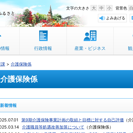
中野市 「故郷」のふるさと
大
中
小
文字の大きさ
背景色
よみあげる
の情報
行政情報
産業・ビジネス
観
援課
介護保険係
介護保険係
新着情報
025.07.01
第9期介護保険事業計画の取組と目標に対する自己評価
（
介
025.03.14
介護職員等処遇改善加算について
（
介護保険係
）