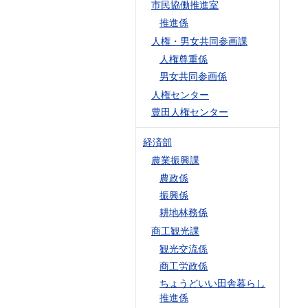
市民協働推進室
推進係
人権・男女共同参画課
人権尊重係
男女共同参画係
人権センター
豊田人権センター
経済部
農業振興課
農政係
振興係
耕地林務係
商工観光課
観光交流係
商工労政係
ちょうどいい田舎暮らし
推進係