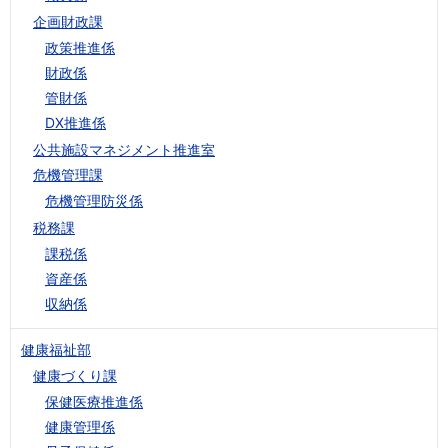
企画財政課
政策推進係
財政係
管財係
DX推進係
公共施設マネジメント推進室
危機管理課
危機管理防災係
税務課
課税係
資産係
収納係
健康福祉部
健康づくり課
保健医療推進係
健康管理係