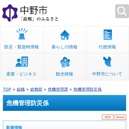
本
文
へ
移
動
防災・緊急時情報
暮らしの情報
行政情報
産業・ビジネス
観光情報
中野市について
TOP
組織
総務部
危機管理課
危機管理防災係
危機管理防災係
RSS
Atom
新着情報