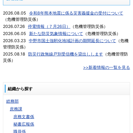
2026.08.05
令和8年熊本地震に係る災害義援金の受付について
（
危機管理防災係
）
2026.07.26
停電情報（７月26日）
（
危機管理防災係
）
2026.06.05
新たな防災気象情報について
（
危機管理防災係
）
2026.03.23
中野市国土強靭化地域計画の期間延長について
（
危機
管理防災係
）
2025.08.18
防災行政無線戸別受信機を貸出しします
（
危機管理防
災係
）
>>新着情報の一覧を見る
組織から探す
総務部
庶務課
庶務文書係
秘書広報係
職員係