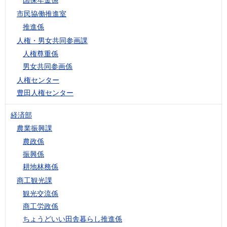
市民協働推進室
推進係
人権・男女共同参画課
人権尊重係
男女共同参画係
人権センター
豊田人権センター
経済部
農業振興課
農政係
振興係
耕地林務係
商工観光課
観光交流係
商工労政係
ちょうどいい田舎暮らし推進係