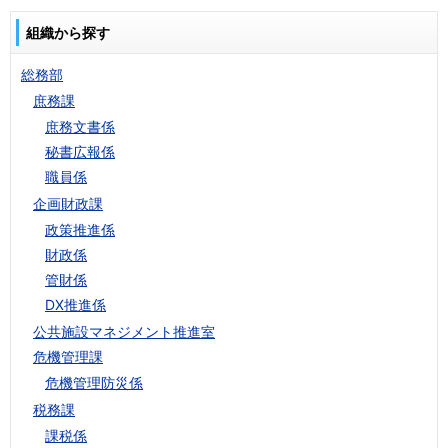
組織から探す
総務部
庶務課
庶務文書係
秘書広報係
職員係
企画財政課
政策推進係
財政係
管財係
DX推進係
公共施設マネジメント推進室
危機管理課
危機管理防災係
税務課
課税係