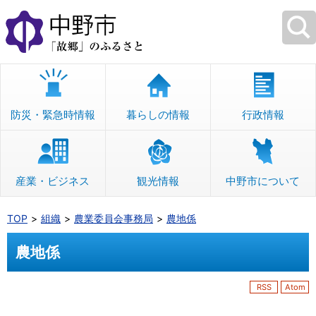
本
文
へ
移
動
防災・緊急時情報
暮らしの情報
行政情報
産業・ビジネス
観光情報
中野市について
TOP
組織
農業委員会事務局
農地係
農地係
RSS
Atom