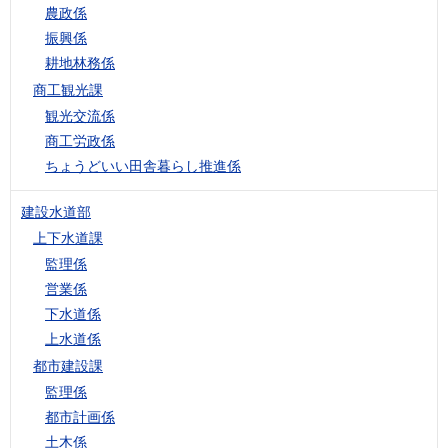
農政係
振興係
耕地林務係
商工観光課
観光交流係
商工労政係
ちょうどいい田舎暮らし推進係
建設水道部
上下水道課
監理係
営業係
下水道係
上水道係
都市建設課
監理係
都市計画係
土木係