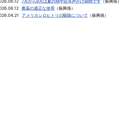
026.06.12
7月から9月は夏の熱中症等声かけ期間です
（
振興係
）
026.06.12
農薬の適正な使用
（
振興係
）
026.04.21
アメリカシロヒトリの駆除について
（
振興係
）