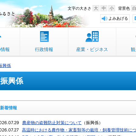
中野市 「故郷」のふるさと
大
中
小
文字の大きさ
背景色
よみあげる
の情報
行政情報
産業・ビジネス
観
振興係
振興係
新着情報
026.07.29
農産物の盗難防止対策について
（
振興係
）
026.07.27
高温時における農作物・家畜類等の栽培・飼養管理技術に