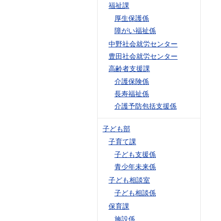
福祉課
厚生保護係
障がい福祉係
中野社会就労センター
豊田社会就労センター
高齢者支援課
介護保険係
長寿福祉係
介護予防包括支援係
子ども部
子育て課
子ども支援係
青少年未来係
子ども相談室
子ども相談係
保育課
施設係