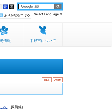
白
青
黒
Select Language
▼
ふりがなをつける
光情報
中野市について
RSS
Atom
ついて
（
振興係
）