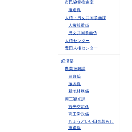
市民協働推進室
推進係
人権・男女共同参画課
人権尊重係
男女共同参画係
人権センター
豊田人権センター
経済部
農業振興課
農政係
振興係
耕地林務係
商工観光課
観光交流係
商工労政係
ちょうどいい田舎暮らし
推進係