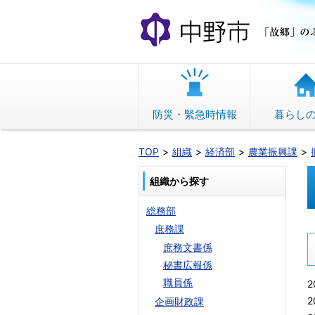
本
文
へ
移
動
防災・緊急時情報
暮らし
TOP
組織
経済部
農業振興課
組織から探す
総務部
庶務課
庶務文書係
秘書広報係
職員係
2
2
企画財政課