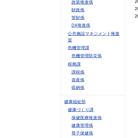
2
政策推進係
2
財政係
2
管財係
DX推進係
公共施設マネジメント推進
室
危機管理課
危機管理防災係
税務課
課税係
資産係
収納係
健康福祉部
健康づくり課
保健医療推進係
健康管理係
母子保健係