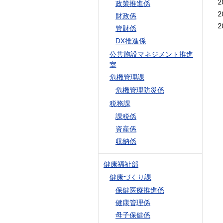
2
政策推進係
2
財政係
2
管財係
DX推進係
公共施設マネジメント推進
室
危機管理課
危機管理防災係
税務課
課税係
資産係
収納係
健康福祉部
健康づくり課
保健医療推進係
健康管理係
母子保健係