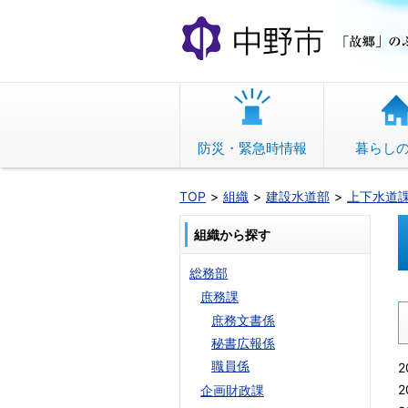
本
文
へ
移
動
防災・緊急時情報
暮らし
TOP
組織
建設水道部
上下水道
組織から探す
総務部
庶務課
庶務文書係
秘書広報係
職員係
2
2
企画財政課