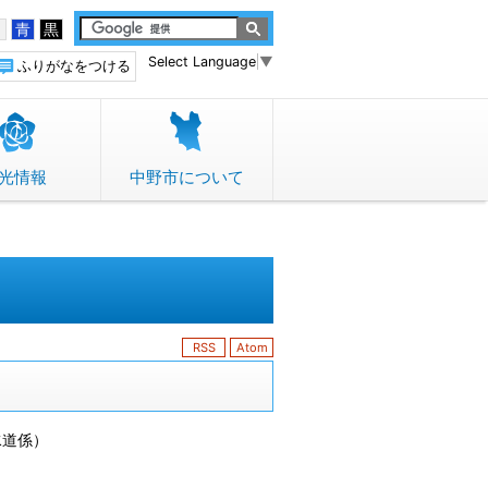
白
青
黒
Select Language
▼
ふりがなをつける
光情報
中野市について
RSS
Atom
水道係
）
）