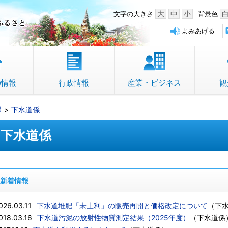
中野市 「故郷」のふるさと
大
中
小
文字の大きさ
背景色
よみあげる
の情報
行政情報
産業・ビジネス
観
課
下水道係
下水道係
新着情報
026.03.11
下水道堆肥「未土利」の販売再開と価格改定について
（
下
018.03.16
下水道汚泥の放射性物質測定結果（2025年度）
（
下水道係