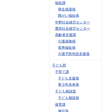
福祉課
厚生保護係
障がい福祉係
中野社会就労センター
豊田社会就労センター
高齢者支援課
介護保険係
長寿福祉係
介護予防包括支援係
子ども部
子育て課
子ども支援係
青少年未来係
子ども相談室
子ども相談係
保育課
施設係