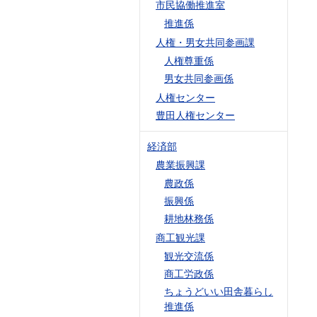
市民協働推進室
推進係
人権・男女共同参画課
人権尊重係
男女共同参画係
人権センター
豊田人権センター
経済部
農業振興課
農政係
振興係
耕地林務係
商工観光課
観光交流係
商工労政係
ちょうどいい田舎暮らし
推進係