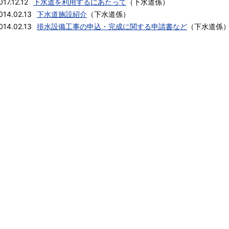
017.12.12
下水道を利用するにあたって
（
下水道係
）
014.02.13
下水道施設紹介
（
下水道係
）
014.02.13
排水設備工事の申込・完成に関する申請書など
（
下水道係