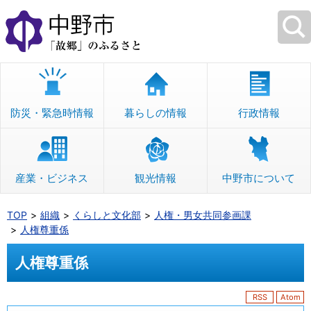
本
文
へ
移
動
防災・緊急時情報
暮らしの情報
行政情報
産業・ビジネス
観光情報
中野市について
TOP
組織
くらしと文化部
人権・男女共同参画課
人権尊重係
人権尊重係
RSS
Atom