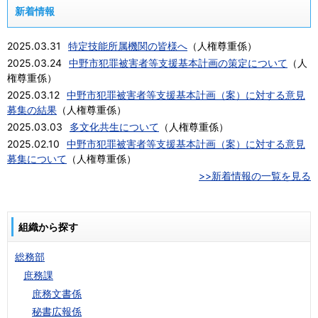
新着情報
2025.03.31
特定技能所属機関の皆様へ
（
人権尊重係
）
2025.03.24
中野市犯罪被害者等支援基本計画の策定について
（
人
権尊重係
）
2025.03.12
中野市犯罪被害者等支援基本計画（案）に対する意見
募集の結果
（
人権尊重係
）
2025.03.03
多文化共生について
（
人権尊重係
）
2025.02.10
中野市犯罪被害者等支援基本計画（案）に対する意見
募集について
（
人権尊重係
）
>>新着情報の一覧を見る
組織から探す
総務部
庶務課
庶務文書係
秘書広報係