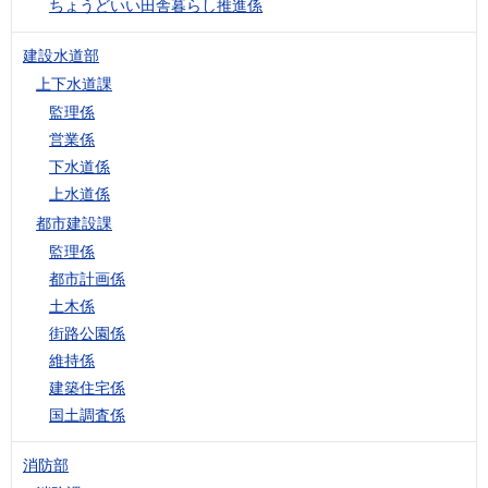
ちょうどいい田舎暮らし推進係
建設水道部
上下水道課
監理係
営業係
下水道係
上水道係
都市建設課
監理係
都市計画係
土木係
街路公園係
維持係
建築住宅係
国土調査係
消防部