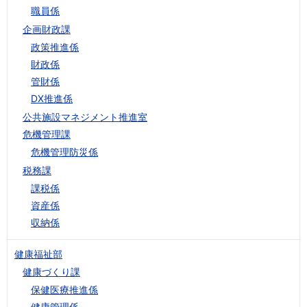
職員係
企画財政課
政策推進係
財政係
管財係
DX推進係
公共施設マネジメント推進室
危機管理課
危機管理防災係
税務課
課税係
資産係
収納係
健康福祉部
健康づくり課
保健医療推進係
健康管理係