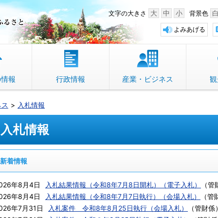
中野市 「故郷」のふるさと
大
中
小
文字の大きさ
背景色
よみあげる
の情報
行政情報
産業・ビジネス
観
ネス
入札情報
入札情報
新着情報
026年8月4日
入札結果情報（令和8年7月8日開札）（電子入札）
（
管
026年8月4日
入札結果情報（令和8年7月7日執行）（会場入札）
（
管
026年7月31日
入札案件 令和8年8月25日執行（会場入札）
（
管財係