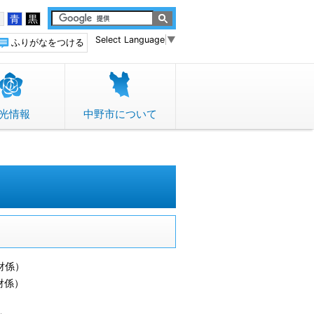
白
青
黒
Select Language
▼
ふりがなをつける
光情報
中野市について
財係
）
財係
）
）