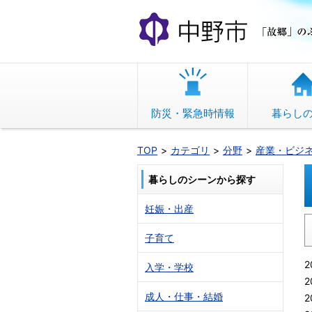
本
文
へ
移
動
防災・緊急時情報
暮らし
TOP
カテゴリ
分野
産業・ビジ
暮らしのシーンから探す
妊娠・出産
子育て
2
入学・学校
2
成人・仕事・結婚
2