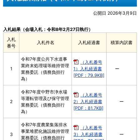
公開日 2026年3月9日
入札結果（会場入札：令和8年2月27日執行）
入札
入札件名
入札経過書
積算内訳書
番号
令和7年度公共下水道事
（入札番号
業終末処理場等維持管理
1
1）入札経過書
ー
業務委託（債務負担行
[PDF：79.9KB]
為）
令和7年度中野市浄水場
（入札番号
等運転管理及び保守管理
2
2）入札経過書
ー
業務委託（債務負担行
[PDF：81.7KB]
為）
令和7年度農業集落排水
（入札番号
事業堆肥化施設維持管理
3
3）入札経過書
ー
業務委託（債務負担行