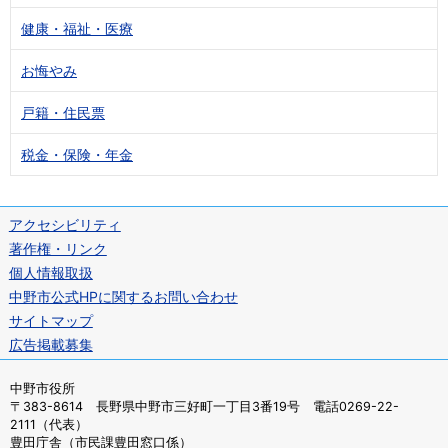
健康・福祉・医療
お悔やみ
戸籍・住民票
税金・保険・年金
アクセシビリティ
著作権・リンク
個人情報取扱
中野市公式HPに関するお問い合わせ
サイトマップ
広告掲載募集
中野市役所
〒383-8614 長野県中野市三好町一丁目3番19号 電話0269-22-
2111（代表）
豊田庁舎（市民課豊田窓口係）