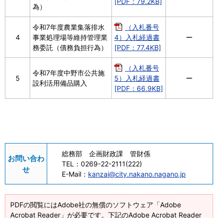
[PDF：79.2KB]
為）
令和7年度農業集落排水
（入札番号
4
事業処理場等維持管理業
4）入札経過書
ー
務委託（債務負担行為）
[PDF：77.4KB]
（入札番号
令和7年度中野市公共施
5
5）入札経過書
ー
設利活用備品購入
[PDF：66.9KB]
総務部 企画財政課 管財係
お問い合わ
TEL：
0269-22-2111(222)
せ
E-Mail：
kanzai@city.nakano.nagano.jp
PDFの閲覧にはAdobe社の無償のソフトウェア「Adobe
Acrobat Reader」が必要です。下記のAdobe Acrobat Reader