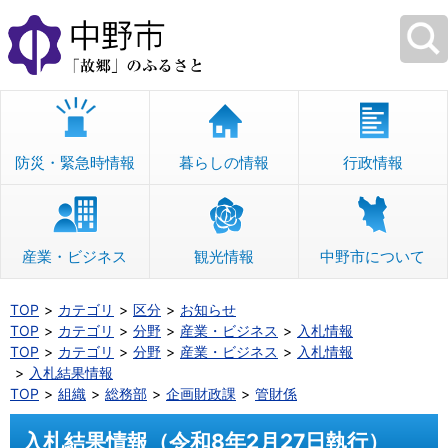
本
文
へ
移
動
防災・緊急時情報
暮らしの情報
行政情報
産業・ビジネス
観光情報
中野市について
TOP
カテゴリ
区分
お知らせ
TOP
カテゴリ
分野
産業・ビジネス
入札情報
TOP
カテゴリ
分野
産業・ビジネス
入札情報
入札結果情報
TOP
組織
総務部
企画財政課
管財係
入札結果情報（令和8年2月27日執行）