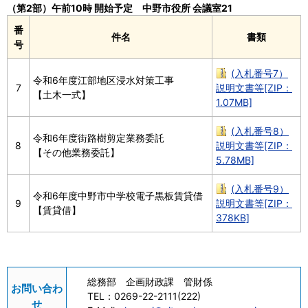
（第2部）午前10時 開始予定 中野市役所 会議室21
番
件名
書類
号
(入札番号7）
令和6年度江部地区浸水対策工事
7
説明文書等[ZIP：
【土木一式】
1.07MB]
(入札番号8）
令和6年度街路樹剪定業務委託
8
説明文書等[ZIP：
【その他業務委託】
5.78MB]
(入札番号9）
令和6年度中野市中学校電子黒板賃貸借
9
説明文書等[ZIP：
【賃貸借】
378KB]
総務部 企画財政課 管財係
お問い合わ
TEL：
0269-22-2111(222)
せ