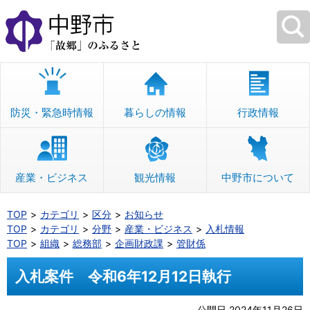
本
文
へ
移
動
防災・緊急時情報
暮らしの情報
行政情報
産業・ビジネス
観光情報
中野市について
TOP
カテゴリ
区分
お知らせ
TOP
カテゴリ
分野
産業・ビジネス
入札情報
TOP
組織
総務部
企画財政課
管財係
入札案件 令和6年12月12日執行
公開日 2024年11月26日