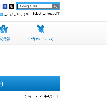
白
青
黒
Select Language
▼
ふりがなをつける
光情報
中野市について
分）
公開日 2026年4月20日