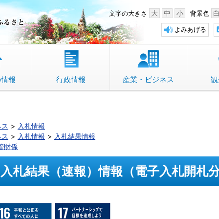
中野市 「故郷」のふるさと
大
中
小
文字の大きさ
背景色
よみあげる
の情報
行政情報
産業・ビジネス
観
ネス
入札情報
ネス
入札情報
入札結果情報
管財係
入札結果（速報）情報（電子入札開札