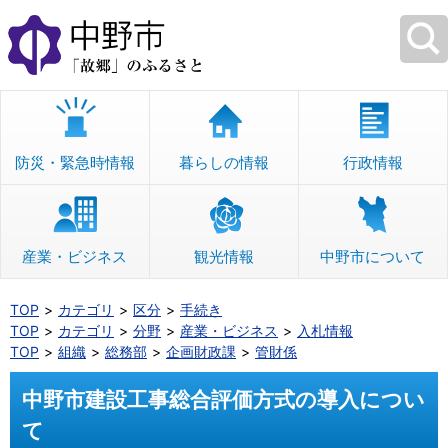
本
文
へ
移
動
防災・緊急時情報
暮らしの情報
行政情報
産業・ビジネス
観光情報
中野市について
TOP
カテゴリ
区分
手続き
TOP
カテゴリ
分野
産業・ビジネス
入札情報
TOP
組織
総務部
企画財政課
管財係
中野市建設工事総合評価方式の導入につい
て