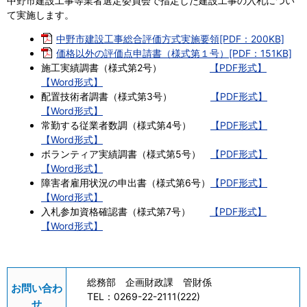
中野市建設工事等業者選定委員会で指定した建設工事の入札につい
て実施します。
中野市建設工事総合評価方式実施要領[PDF：200KB]
価格以外の評価点申請書（様式第１号）[PDF：151KB]
施工実績調書（様式第2号）
【PDF形式】
【Word形式】
配置技術者調書（様式第3号）
【PDF形式】
【Word形式】
常勤する従業者数調（様式第4号）
【PDF形式】
【Word形式】
ボランティア実績調書（様式第5号）
【PDF形式】
【Word形式】
障害者雇用状況の申出書（様式第6号）
【PDF形式】
【Word形式】
入札参加資格確認書（様式第7号）
【PDF形式】
【Word形式】
総務部 企画財政課 管財係
お問い合わ
TEL：
0269-22-2111(222)
せ