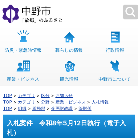
本
文
へ
移
動
防災・緊急時情報
暮らしの情報
行政情報
産業・ビジネス
観光情報
中野市について
TOP
カテゴリ
区分
お知らせ
TOP
カテゴリ
分野
産業・ビジネス
入札情報
TOP
組織
総務部
企画財政課
管財係
入札案件 令和8年5月12日執行（電子入
札）