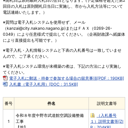
※開札日は原則最終入札日の翌日となります。(予定価格を超えた第2
回目の入札は原則開札日当日に実施し、市から入札方法等について
電話連絡いたします。）
※質問は電子入札システムを使用せず、メール
（kanzai@city.nakano.nagano.jp)またはＦＡＸ（0269-26-
0349）により任意様式で提出してください。（企画財政課へ紙媒体
により直接提出も可能です。）
※電子入札・入札情報システムと下表の入札番号は一致していませ
んので、ご了承ください。
※電子入札システム環境が未構築の者は、下記の方法により実施し
てください。
電子入札に郵送・持参で参加する場合の留意事項[PDF：190KB]
入札書（電子入札用）[DOC：31.5KB]
番号
件名
説明文書等
令和８年度中野市武道館空調設備整備
（入札番号
1
工事
１）説明文書等[ZI
【管】
P：704KB]