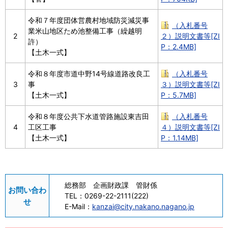
令和７年度団体営農村地域防災減災事
（入札番号
業米山地区ため池整備工事（繰越明
2
２）説明文書等[ZI
許）
P：2.4MB]
【土木一式】
令和８年度市道中野14号線道路改良工
（入札番号
3
事
３）説明文書等[ZI
【土木一式】
P：5.7MB]
令和８年度公共下水道管路施設東吉田
（入札番号
4
工区工事
４）説明文書等[ZI
【土木一式】
P：1.14MB]
総務部 企画財政課 管財係
お問い合わ
TEL：
0269-22-2111(222)
せ
E-Mail：
kanzai@city.nakano.nagano.jp