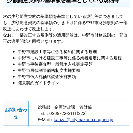
少額随意契約の基準額を基準としている規則等
次の少額随意契約の基準額を基準としている規則等につきまして
も、少額随意契約の基準額の引き上げに係る中野市財務規則の一部
改正にあわせて改正します。
なお、一部改正する規則等の適用開始は、中野市財務規則の一部改
正の適用開始と同様となります。
中野市建設工事等に係る契約に関する規則
中野市における建設工事等に係る業者選定に関する規程
中野市事後審査型一般競争入札実施要領
中野市最低制限価格制度実施要領
中野市低入札価格調査実施要領
随意契約ガイドライン
総務部 企画財政課 管財係
お問い合わ
TEL：
0269-22-2111(222)
せ
E-Mail：
kanzai@city.nakano.nagano.jp