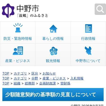
本
文
へ
移
動
防災・緊急時情報
暮らしの情報
行政情報
産業・ビジネス
観光情報
中野市について
TOP
カテゴリ
区分
お知らせ
TOP
カテゴリ
分野
産業・ビジネス
入札情報
TOP
組織
総務部
企画財政課
管財係
少額随意契約の基準額の見直しについて
公開日 2025年9月3日