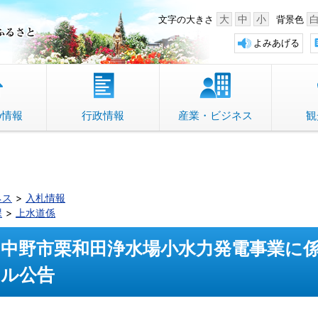
中野市 「故郷」のふるさと
大
中
小
文字の大きさ
背景色
よみあげる
の情報
行政情報
産業・ビジネス
観
ネス
入札情報
課
上水道係
中野市栗和田浄水場小水力発電事業に
ル公告