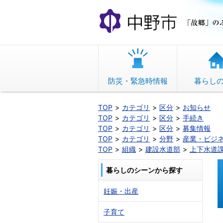
本
文
へ
移
動
防災・緊急時情報
暮らし
TOP
カテゴリ
区分
お知らせ
TOP
カテゴリ
区分
手続き
TOP
カテゴリ
区分
募集情報
TOP
カテゴリ
分野
産業・ビジ
TOP
組織
建設水道部
上下水道
暮らしのシーンから探す
妊娠・出産
子育て