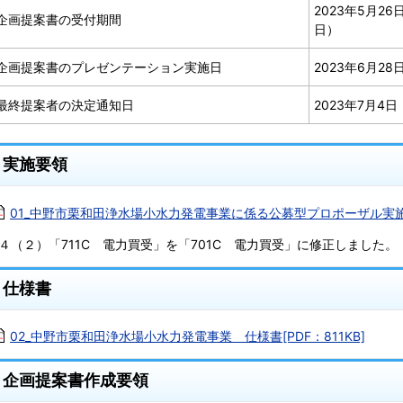
2023年5月2
企画提案書の受付期間
日）
企画提案書のプレゼンテーション実施日
2023年6月2
最終提案者の決定通知日
2023年7月4
実施要領
01_中野市栗和田浄水場小水力発電事業に係る公募型プロポーザル実施要領
※４（２）「711C 電力買受」を「701C 電力買受」に修正しました。
仕様書
02_中野市栗和田浄水場小水力発電事業 仕様書[PDF：811KB]
企画提案書作成要領