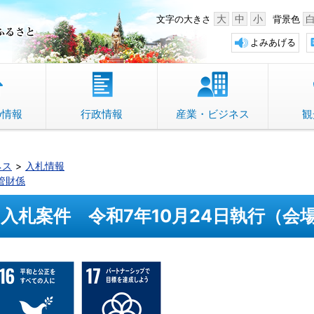
中野市 「故郷」のふるさと
大
中
小
文字の大きさ
背景色
よみあげる
の情報
行政情報
産業・ビジネス
観
ネス
入札情報
管財係
入札案件 令和7年10月24日執行（会