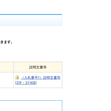
できます。
説明文書等
（入札番号1）説明文書等
[ZIP：311KB]