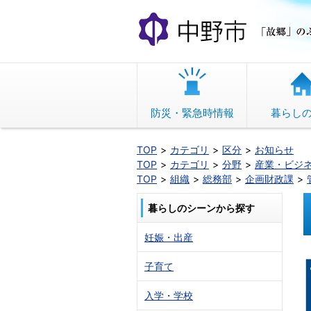
本
文
へ
移
動
防災・緊急時情報
暮らし
TOP
カテゴリ
区分
お知らせ
TOP
カテゴリ
分野
産業・ビジ
TOP
組織
総務部
企画財政課
暮らしのシーンから探す
妊娠・出産
子育て
入学・学校