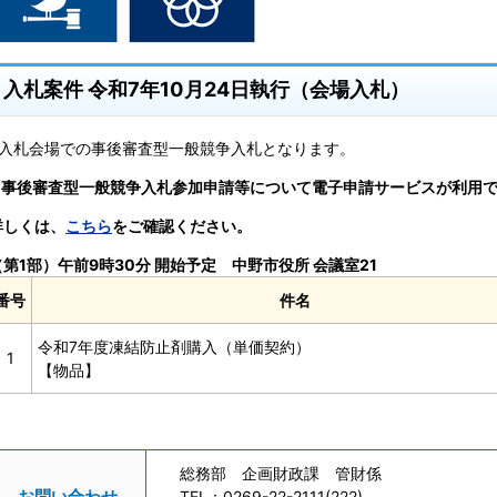
入札案件 令和7年10月24日執行（会場入札）
※入札会場での事後審査型一般競争入札となります。
※事後審査型一般競争入札参加申請等について電子申請サービスが利用
詳しくは、
こちら
をご確認ください。
（第1部）午前9時30分 開始予定 中野市役所 会議室21
番号
件名
令和7年度凍結防止剤購入（単価契約）
1
【物品】
総務部 企画財政課 管財係
お問い合わせ
TEL：
0269-22-2111(222)