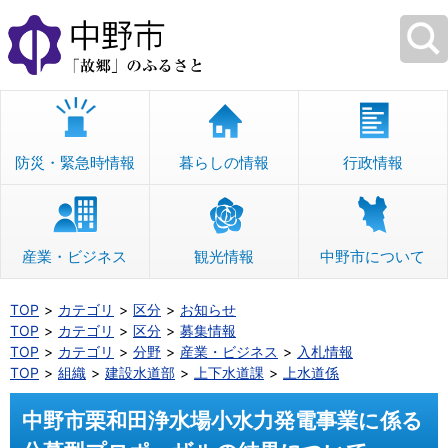
本
文
へ
移
動
防災・緊急時情報
暮らしの情報
行政情報
産業・ビジネス
観光情報
中野市について
TOP
カテゴリ
区分
お知らせ
TOP
カテゴリ
区分
募集情報
TOP
カテゴリ
分野
産業・ビジネス
入札情報
TOP
組織
建設水道部
上下水道課
上水道係
中野市栗和田浄水場小水力発電事業に係る