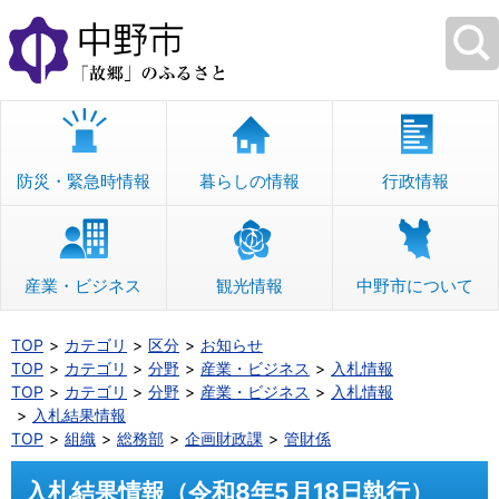
本
文
へ
移
動
防災・緊急時情報
暮らしの情報
行政情報
産業・ビジネス
観光情報
中野市について
TOP
カテゴリ
区分
お知らせ
TOP
カテゴリ
分野
産業・ビジネス
入札情報
TOP
カテゴリ
分野
産業・ビジネス
入札情報
入札結果情報
TOP
組織
総務部
企画財政課
管財係
入札結果情報（令和8年5月18日執行）