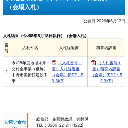
（会場入札）
公開日 2026年6月12日
入札結果（令和8年5月18日執行）（会場入札）
番
入札件名
入札経過書
積算内訳書
号
令和8年度地域未来
（入札番号１
（入札番号１
交付金事業（仮称）
番）入札経過書
番）積算内訳書
1
中野市美術館建設工
（会場）[PDF：5
（会場）[PDF：5
事
9.6KB]
3.9KB]
総務部 企画財政課 管財係
お問い合わ
TEL：
0269-22-2111(222)