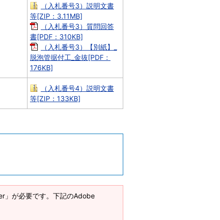
（入札番号3）説明文書
等[ZIP：3.11MB]
（入札番号3）質問回答
書[PDF：310KB]
（入札番号3）【別紙】_
脱泡管据付工_金抜[PDF：
176KB]
（入札番号4）説明文書
等[ZIP：133KB]
ader」が必要です。下記のAdobe