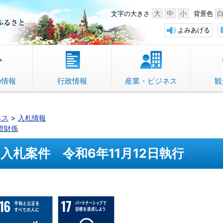
中野市 「故郷」のふるさと
大
中
小
文字の大きさ
背景色
よみあげる
の情報
行政情報
産業・ビジネス
観
ネス
入札情報
管財係
入札案件 令和6年11月12日執行