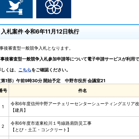
入札案件 令和6年11月12日執行
※事後審査型一般競争入札となります。
※事後審査型一般競争入札参加申請等について電子申請サービスが利用
詳しくは、
こちら
をご確認ください。
（第1部）午前9時30分 開始予定 中野市役所 会議室21
番号
件名
令和6年度信州中野アーチェリーセンターシューティングエリア
1
【建具】
令和6年度市道東松川１号線路肩防災工事
2
【とび・土工・コンクリート】