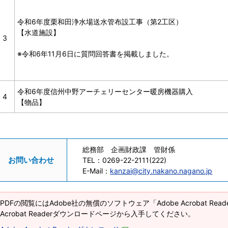
令和6年度栗和田浄水場送水管布設工事（第2工区）
【水道施設】
3
※令和6年11月6日に質問回答書を掲載しました。
令和6年度信州中野アーチェリーセンター暖房機器購入
4
【物品】
総務部 企画財政課 管財係
お問い合わせ
TEL：
0269-22-2111(222)
E-Mail：
kanzai@city.nakano.nagano.jp
PDFの閲覧にはAdobe社の無償のソフトウェア「Adobe Acrobat Re
Acrobat Readerダウンロードページから入手してください。