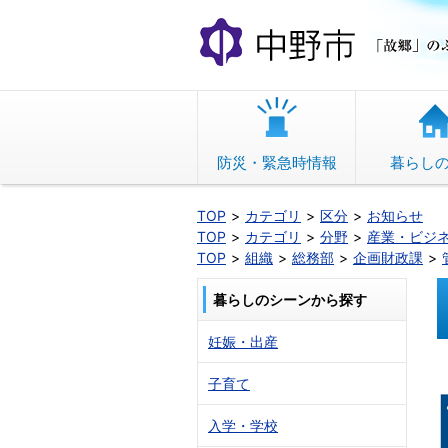
本
文
へ
移
動
防災・緊急時情報
暮らし
TOP
カテゴリ
区分
お知らせ
TOP
カテゴリ
分野
産業・ビジ
TOP
組織
総務部
企画財政課
暮らしのシーンから探す
妊娠・出産
子育て
入学・学校