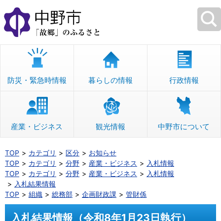
本
文
へ
移
動
防災・緊急時情報
暮らしの情報
行政情報
産業・ビジネス
観光情報
中野市について
TOP
カテゴリ
区分
お知らせ
TOP
カテゴリ
分野
産業・ビジネス
入札情報
TOP
カテゴリ
分野
産業・ビジネス
入札情報
入札結果情報
TOP
組織
総務部
企画財政課
管財係
入札結果情報（令和8年1月23日執行）