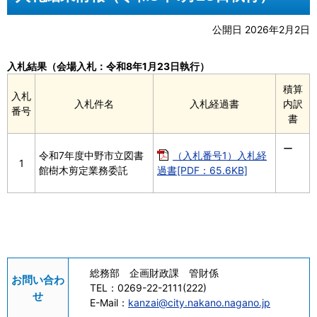
公開日 2026年2月2日
入札結果（会場入札：令和8年1月23日執行）
積算
入札
入札件名
入札経過書
内訳
番号
書
ー
令和7年度中野市立図書
（入札番号1）入札経
1
館樹木剪定業務委託
過書[PDF：65.6KB]
総務部 企画財政課 管財係
お問い合わ
TEL：
0269-22-2111(222)
せ
E-Mail：
kanzai@city.nakano.nagano.jp