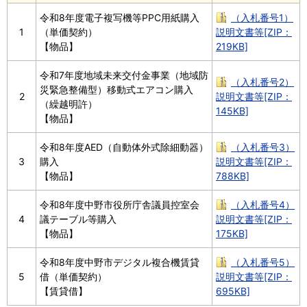
令和8年度電子複写機等PPC用紙購入
（入札番号1）
1
（単価契約）
説明文書等[ZIP：
【物品】
219KB]
令和7年度地域未来交付金事業（地域防
（入札番号2）
災緊急整備型）移動式エアコン購入
2
説明文書等[ZIP：
（繰越明許）
145KB]
【物品】
令和8年度AED（自動体外式除細動器）
（入札番号3）
3
購入
説明文書等[ZIP：
【物品】
788KB]
令和8年度中野市役所庁舎議員控室会
（入札番号4）
4
議テーブル等購入
説明文書等[ZIP：
【物品】
175KB]
令和8年度中野市デジタル複合機賃貸
（入札番号5）
5
借（単価契約）
説明文書等[ZIP：
【賃貸借】
695KB]