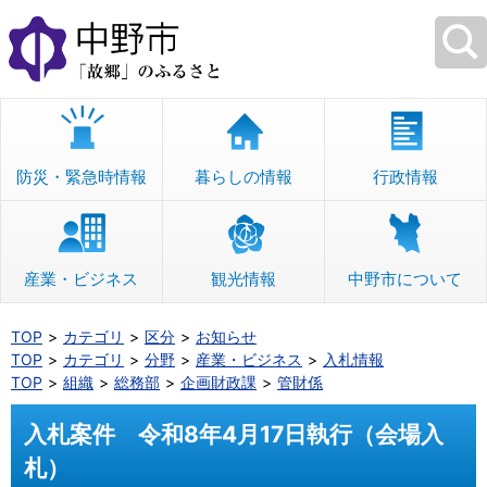
本
文
へ
移
動
防災・緊急時情報
暮らしの情報
行政情報
産業・ビジネス
観光情報
中野市について
TOP
カテゴリ
区分
お知らせ
TOP
カテゴリ
分野
産業・ビジネス
入札情報
TOP
組織
総務部
企画財政課
管財係
入札案件 令和8年4月17日執行（会場入
札）