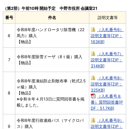
（第2部）午前10時 開始予定 中野市役所 会議室21
番号
件名
説明文書等
令和8年度ハンドロータリ除雪機（22
（入札番号6）
6
馬力）購入
説明文書等[ZIP：
【物品】
163KB]
（入札番号7）
令和8年度除雪ドーザ（8ｔ級）購入
7
説明文書等[ZIP：
【物品】
314KB]
（入札番号8）
令和8年度凍結防止剤散布車（乾式2.5
説明文書等[ZIP：
㎥級）購入
325KB]
8
【物品】
（入札番号８
※令和８年４月13日に質問回答書を掲
番）質問回答書[P
載しました。
DF：51.7KB]
令和8年度行政連絡バス（マイクロバ
（入札番号9）
9
ス）購入
説明文書等[ZIP：