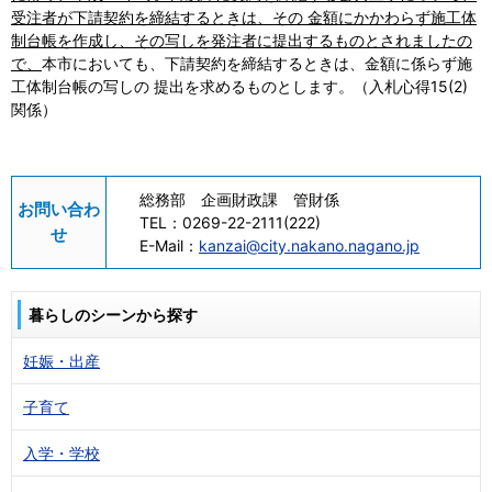
受注者が下請契約を締結するときは、その 金額にかかわらず施工体
制台帳を作成し、その写しを発注者に提出するものとされましたの
で、
本市においても、下請契約を締結するときは、金額に係らず施
工体制台帳の写しの 提出を求めるものとします。（入札心得15(2)
関係）
総務部 企画財政課 管財係
お問い合わ
TEL：
0269-22-2111(222)
せ
E-Mail：
kanzai@city.nakano.nagano.jp
暮らしのシーンから探す
妊娠・出産
子育て
入学・学校