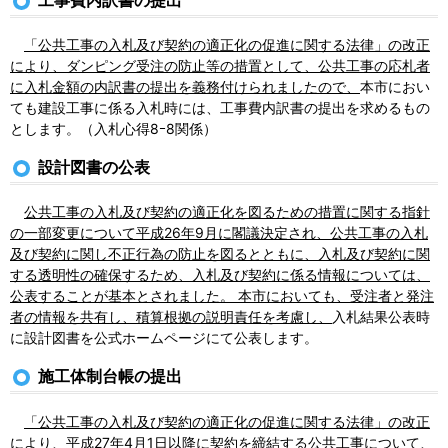
工事費内訳書の提出
「公共工事の入札及び契約の適正化の促進に関する法律」の改正
により、ダンピング受注の防止等の措置として、公共工事の応札者
に入札金額の内訳書の提出を義務付けられましたので、
本市におい
ても建設工事に係る入札時には、工事費内訳書の提出を求めるもの
とします。（入札心得8ｰ8関係）
設計図書の公表
公共工事の入札及び契約の適正化を図るための措置に関する指針
の一部変更について平成26年9月に閣議決定され、公共工事の入札
及び契約に関し不正行為の防止を図るとともに、入札及び契約に関
する透明性の確保するため、入札及び契約に係る情報については、
公表することが基本とされました。 本市においても、受注者と発注
者の情報を共有し、積算根拠の説明責任を考慮し、
入札結果公表時
に設計図書を公式ホームページにて公表します。
施工体制台帳の提出
「公共工事の入札及び契約の適正化の促進に関する法律」の改正
により、平成27年4月1日以降に契約を締結する公共工事について、