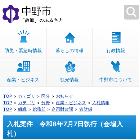
本
文
へ
移
動
防災・緊急時情報
暮らしの情報
行政情報
産業・ビジネス
観光情報
中野市について
TOP
カテゴリ
区分
お知らせ
TOP
カテゴリ
分野
産業・ビジネス
入札情報
TOP
組織
総務部
企画財政課
管財係
入札案件 令和8年7月7日執行（会場入
札）