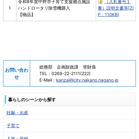
令和8年度中野市子育て支援拠点施設
（入札番号１
1
ハンドロータリ除雪機購入
番）説明文書等[ZI
【物品】
P：110KB]
総務部 企画財政課 管財係
お問い合わ
TEL：
0269-22-2111(222)
せ
E-Mail：
kanzai@city.nakano.nagano.jp
暮らしのシーンから探す
妊娠・出産
子育て
入学・学校