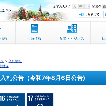
中野市 「故郷」のふるさと
大
中
小
文字の大きさ
背景色
よみあげる
の情報
行政情報
産業・ビジネス
観
ネス
入札情報
管財係
入札公告（令和7年8月6日公告)