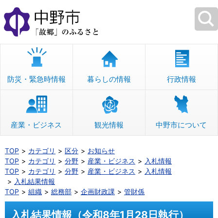
本
文
へ
移
動
防災・緊急時情報
暮らしの情報
行政情報
産業・ビジネス
観光情報
中野市について
TOP
カテゴリ
区分
お知らせ
TOP
カテゴリ
分野
産業・ビジネス
入札情報
TOP
カテゴリ
分野
産業・ビジネス
入札情報
入札結果情報
TOP
組織
総務部
企画財政課
管財係
入札結果情報（令和8年1月28日執行）