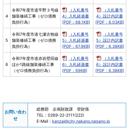
令和7年度市道平野３号線
（入札番号
（入札番号
4
舗装修繕工事（ゼロ債務
4）入札経過書
4）設計内訳書
負担行為）
[PDF：68.1KB]
[PDF：6.03KB]
令和7年度市道七瀬古牧線
（入札番号
（入札番号
5
舗装修繕工事（ゼロ債務
5）入札経過書
5）設計内訳書
負担行為）
[PDF：67.9KB]
[PDF：6.38KB]
令和7年度市道赤岩壁田線
（入札番号
（入札番号
6
ほか1路線舗装修繕工事
6）入札経過書
6）設計内訳書
（ゼロ債務負担行為）
[PDF：69KB]
[PDF：6.38KB]
総務部 企画財政課 管財係
お問い合わ
TEL：
0269-22-2111(222)
せ
E-Mail：
kanzai@city.nakano.nagano.jp