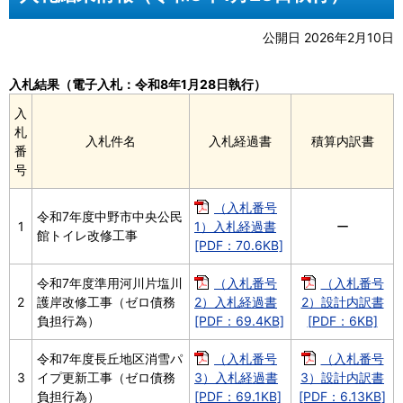
公開日 2026年2月10日
入札結果（電子入札：令和8年1月28日執行）
入
札
入札件名
入札経過書
積算内訳書
番
号
（入札番号
令和7年度中野市中央公民
1
1）入札経過書
ー
館トイレ改修工事
[PDF：70.6KB]
令和7年度準用河川片塩川
（入札番号
（入札番号
2
護岸改修工事（ゼロ債務
2）入札経過書
2）設計内訳書
負担行為）
[PDF：69.4KB]
[PDF：6KB]
令和7年度長丘地区消雪パ
（入札番号
（入札番号
3
イプ更新工事（ゼロ債務
3）入札経過書
3）設計内訳書
負担行為）
[PDF：69.1KB]
[PDF：6.13KB]