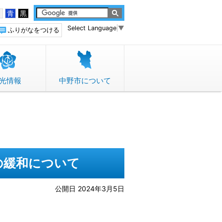
白
青
黒
Select Language
▼
ふりがなをつける
光情報
中野市について
の緩和について
公開日 2024年3月5日