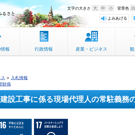
中野市 「故郷」のふるさと
大
中
小
文字の大きさ
背景色
よみあげる
の情報
行政情報
産業・ビジネス
観
ネス
入札情報
管財係
建設工事に係る現場代理人の常駐義務