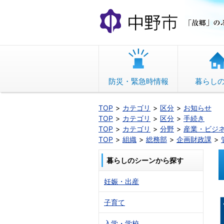
本
文
へ
移
動
防災・緊急時情報
暮らし
TOP
カテゴリ
区分
お知らせ
TOP
カテゴリ
区分
手続き
TOP
カテゴリ
分野
産業・ビジ
TOP
組織
総務部
企画財政課
暮らしのシーンから探す
妊娠・出産
子育て
入学・学校