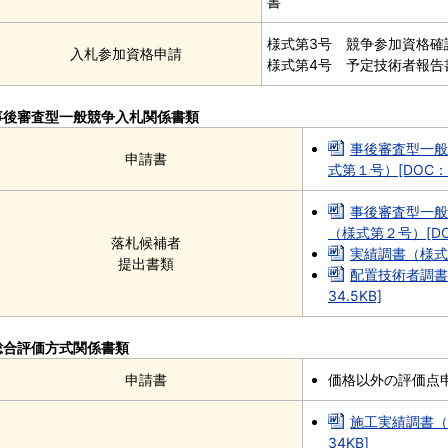
書
様式第3号 競争参加資格確
入札参加資格申請
様式第4号 予定技術者報告
事後審査型一般競争入札関係書類
事後審査型一般
申請書
式第１号）[DOC：3
事後審査型一般
（様式第２号）[DOC
落札候補者
実績調書（様式第
提出書類
配置技術者調書
34.5KB]
総合評価方式関係書類
申請書
価格以外の評価点
施工実績調書（
34KB]