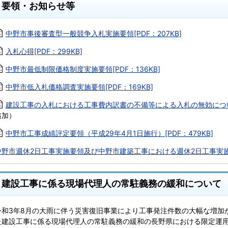
要領・お知らせ等
中野市事後審査型一般競争入札実施要領[PDF：207KB]
入札心得[PDF：299KB]
中野市最低制限価格制度実施要領[PDF：136KB]
中野市低入札価格調査実施要領[PDF：169KB]
建設工事の入札における工事費内訳書の不備等による入札の無効について[
追加）
中野市工事成績評定要領（平成29年4月1日施行）[PDF：479KB]
中野市週休2日工事実施要領及び中野市建築工事における週休2日工事実
建設工事に係る現場代理人の常駐義務の緩和について
令和3年8月の大雨に伴う災害復旧事業により工事発注件数の大幅な増加
た建設工事に係る現場代理人の常駐義務の緩和の長野県における限定運用