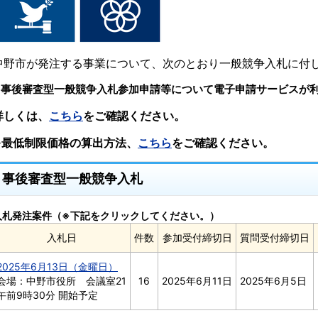
中野市が発注する事業について、次のとおり一般競争入札に付
※事後審査型一般競争入札参加申請等について電子申請サービスが
詳しくは、
こちら
をご確認ください。
※最低制限価格の算出方法、
こちら
をご確認ください。
事後審査型一般競争入札
入札発注案件（※下記をクリックしてください。）
入札日
件数
参加受付締切日
質問受付締切日
2025年6月13日（金曜日）
会場：中野市役所 会議室21
16
2025年6月11日
2025年6月5日
午前9時30分 開始予定