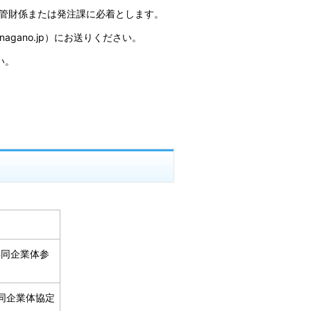
管財係または発注課に必着とします。
nagano.jp）にお送りください。
い。
共同企業体参
同企業体協定