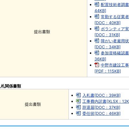
配置技術者調書
44KB]
常勤する従業者
[DOC：40KB]
ボランティア実
提出書類
[DOC：31KB]
障がい者雇用状
[DOC：34KB]
参加資格確認書
36KB]
中野市建設工事
[PDF：115KB]
入札関係書類
入札書[DOC：39KB]
工事費内訳書[XLSX：12K
提出書類
辞退届[DOC：37KB]
委任状[DOC：46KB]