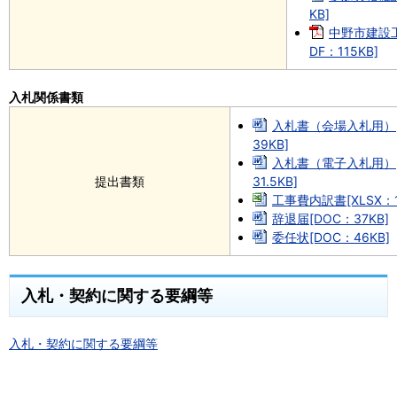
KB]
中野市建設
DF：115KB]
入札関係書類
入札書（会場入札用）[
39KB]
入札書（電子入札用）[
提出書類
31.5KB]
工事費内訳書[XLSX：1
辞退届[DOC：37KB]
委任状[DOC：46KB]
入札・契約に関する要綱等
入札・契約に関する要綱等