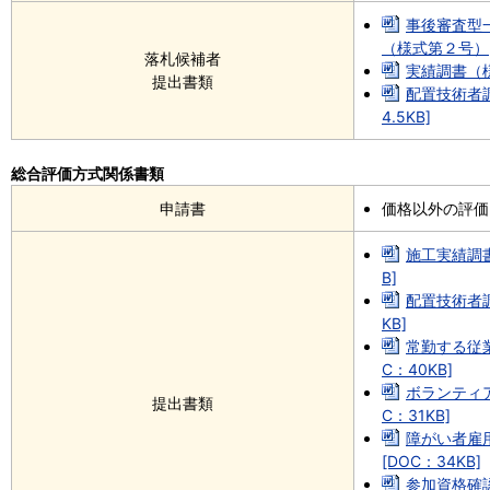
事後審査型
（様式第２号）[D
落札候補者
実績調書（様
提出書類
配置技術者調
4.5KB]
総合評価方式関係書類
申請書
価格以外の評価
施工実績調書
B]
配置技術者調
KB]
常勤する従
C：40KB]
ボランティ
提出書類
C：31KB]
障がい者雇
[DOC：34KB]
参加資格確認