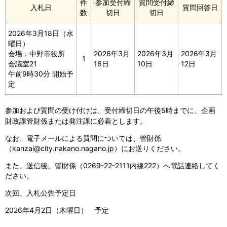
件
参加受付締
質問受付締
入札日
質問回答日
数
切日
切日
2026年3月18日（水
曜日）
会場：中野市役所
2026年3月
2026年3月
2026年3月
1
会議室21
16日
10日
12日
午前9時30分 開始予
定
参加および質問の受け付けは、受付締切日の午後5時までに、企画
財政課管財係または発注課に必着とします。
なお、電子メールによる質問については、管財係
（kanzai@city.nakano.nagano.jp）にお送りください。
また、送信後、管財係（0269-22-2111内線222）へ電話連絡してく
ださい。
次回、入札公告予定日
2026年4月2日（木曜日） 予定