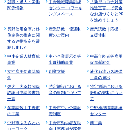
就職・求人・労働
中野地域職業訓練
「新型コロナ対策
関係情報
センター コワーキ
推進宣言」で安全
ングスペース
なお店づくりとPR
を進めましょう
長野信用金庫と移
産業誘致｜優遇制
産業誘致｜応援・
住定住の推進に関
度のご案内
支援体制
する連携協定を締
結しました
中小企業人材育成
中小企業展示会等
中高年齢者等雇用
事業
出展補助事業
促進奨励金
女性雇用促進奨励
創業支援
液化石油ガス設備
金
工事の届出
煙火、火薬類関係
特定施設における
特定施設における
許認可申請等書類
音の規制について
振動の規制につい
一覧
て
産業誘致｜中野市
中野市中小企業融
中野地域職業訓練
の工業
資制度
センター
中野市ふるさとハ
中野市勤労者互助
商工業
ローワーク
会【事務局が移管