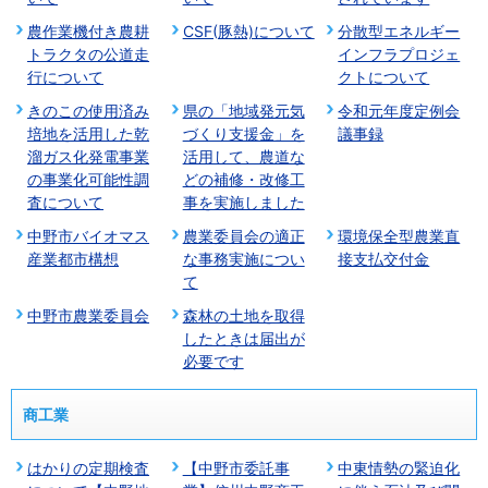
農作業機付き農耕
CSF(豚熱)について
分散型エネルギー
トラクタの公道走
インフラプロジェ
行について
クトについて
きのこの使用済み
県の「地域発元気
令和元年度定例会
培地を活用した乾
づくり支援金」を
議事録
溜ガス化発電事業
活用して、農道な
の事業化可能性調
どの補修・改修工
査について
事を実施しました
中野市バイオマス
農業委員会の適正
環境保全型農業直
産業都市構想
な事務実施につい
接支払交付金
て
中野市農業委員会
森林の土地を取得
したときは届出が
必要です
商工業
はかりの定期検査
【中野市委託事
中東情勢の緊迫化