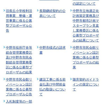
の認定について
旧長丘小学校利活
長期継続契約の公
中野市立地適正化
用事業 整備・運
表について
計画策定業務及び
営事業に係る公募
中野市都市計画マ
型プロポーザル公
スタープラン見直
告
し業務委託に係る
公募型プロポーザ
ルの結果について
中野市役所庁舎等
中野市様式の請求
中野市市民会館リ
総合管理業務委託
書
ノベーション設計
及び中野市市民会
業務に係る公募型
館総合管理業務委
プロポーザルの結
託に係る公募型プ
果
ロポーザルの結果
中野市市民会館リ
建設工事に係る前
随意契約ガイドラ
ノベーション設計
金払及び中間前金
インの策定につい
業務に係る公募型
払の取扱いについ
て
プロポーザル公告
て
入札制度等の一部