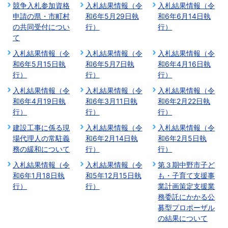
競争入札参加資格
入札結果情報（令
入札結果情報（令
申請の県・市町村
和6年5月29日執
和6年6月14日執
の共同受付につい
行）
行）
て
入札結果情報（令
入札結果情報（令
入札結果情報（令
和6年5月15日執
和6年5月7日執
和6年4月16日執
行）
行）
行）
入札結果情報（令
入札結果情報（令
入札結果情報（令
和6年4月19日執
和6年3月11日執
和6年2月22日執
行）
行）
行）
建設工事に係る現
入札結果情報（令
入札結果情報（令
場代理人の常駐義
和6年2月14日執
和6年2月5日執
務の緩和について
行）
行）
入札結果情報（令
入札結果情報（令
第３期中野市子ど
和6年1月18日執
和5年12月15日執
も・子育て支援事
行）
行）
業計画策定支援業
務委託にかかる公
募型プロポーザル
の結果について