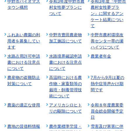
中野市バイオマス
令和3年度中野市農
令和3年度『中野市
タウン構想
村女性夢プランに
農村女性夢プラ
ついて
ン』に関するアン
ケート結果につい
て
ふれあい農園の利
中野市豊田農産物
中野市農村環境改
用者を募集してい
加工施設について
善センター帯の瀬
ます
ハイツについて
水路占用許可申請
水路境界確認申請
農業者年金
書における注意点
書における注意点
について
について
農産物の盗難防止
高温時における農
7月から9月は夏の
対策について
作物・家畜類等の
熱中症等声かけ期
栽培・飼養管理技
間です
術について
農薬の適正な使用
アメリカシロヒト
令和８年度農業委
リの駆除について
員会総会開催予定
日
農地の賃借料情報
農作業標準労賃・
雪害及び寒害に伴