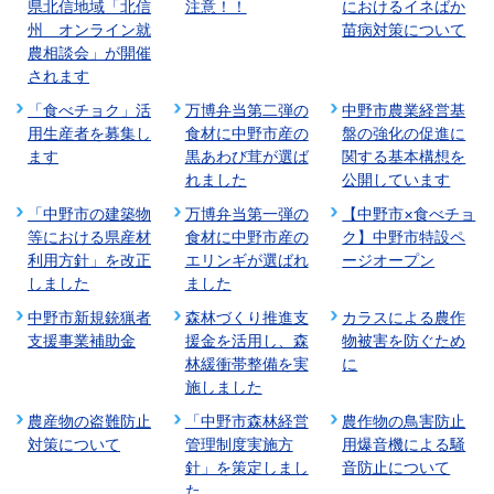
県北信地域「北信
注意！！
におけるイネばか
州 オンライン就
苗病対策について
農相談会」が開催
されます
「食べチョク」活
万博弁当第二弾の
中野市農業経営基
用生産者を募集し
食材に中野市産の
盤の強化の促進に
ます
黒あわび茸が選ば
関する基本構想を
れました
公開しています
「中野市の建築物
万博弁当第一弾の
【中野市×食べチョ
等における県産材
食材に中野市産の
ク】中野市特設ペ
利用方針」を改正
エリンギが選ばれ
ージオープン
しました
ました
中野市新規銃猟者
森林づくり推進支
カラスによる農作
支援事業補助金
援金を活用し、森
物被害を防ぐため
林緩衝帯整備を実
に
施しました
農産物の盗難防止
「中野市森林経営
農作物の鳥害防止
対策について
管理制度実施方
用爆音機による騒
針」を策定しまし
音防止について
た