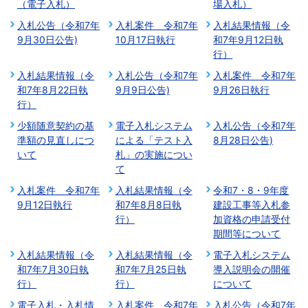
（電子入札）
場入札）
入札公告（令和7年
入札案件 令和7年
入札結果情報（令
9月30日公告)
10月17日執行
和7年9月12日執
行）
入札結果情報（令
入札公告（令和7年
入札案件 令和7年
和7年8月22日執
9月9日公告)
9月26日執行
行）
少額随意契約の基
電子入札システム
入札公告（令和7年
準額の見直しにつ
による「テスト入
8月28日公告)
いて
札」の実施につい
て
入札案件 令和7年
入札結果情報（令
令和7・8・9年度
9月12日執行
和7年8月8日執
建設工事等入札参
行）
加資格の申請受付
期間等について
入札結果情報（令
入札結果情報（令
電子入札システム
和7年7月30日執
和7年7月25日執
導入説明会の開催
行）
行）
について
電子入札・入札情
入札案件 令和7年
入札公告（令和7年