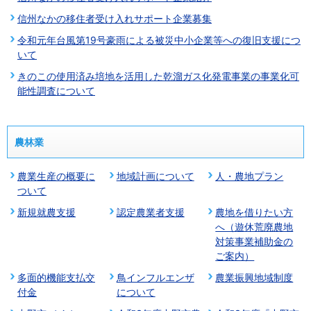
信州なかの移住者受け入れサポート企業募集
令和元年台風第19号豪雨による被災中小企業等への復旧支援につ
いて
きのこの使用済み培地を活用した乾溜ガス化発電事業の事業化可
能性調査について
農林業
農業生産の概要に
地域計画について
人・農地プラン
ついて
新規就農支援
認定農業者支援
農地を借りたい方
へ（遊休荒廃農地
対策事業補助金の
ご案内）
多面的機能支払交
鳥インフルエンザ
農業振興地域制度
付金
について