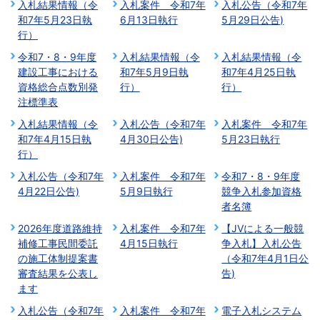
入札結果情報（令
入札案件 令和7年
入札公告（令和7年
和7年5月23日執
6月13日執行
5月29日公告)
行）
令和7・8・9年度
入札結果情報（令
入札結果情報（令
建設工事における
和7年5月9日執
和7年4月25日執
資格総合点数別発
行）
行）
注標準表
入札結果情報（令
入札公告（令和7年
入札案件 令和7年
和7年4月15日執
4月30日公告)
5月23日執行
行）
入札公告（令和7年
入札案件 令和7年
令和7・8・9年度
4月22日公告)
5月9日執行
競争入札参加資格
者名簿
2026年度道路維持
入札案件 令和7年
【JVによる一般競
補修工事民間委託
4月15日執行
争入札】入札公告
の施工体制提案書
（令和7年4月1日公
審査結果を公表し
告)
ます
入札公告（令和7年
入札案件 令和7年
電子入札システム