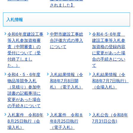
されました】
入札情報
令和6年度建設工事
中野市建設工事総
令和4･5･6年度
等入札参加資格審
合評価方式の導入
建設工事等入札参
査（中間審査）の
について
加資格の登録内容
受付について（受
に変更があった場
付終了しまし
合の手続きについ
た。）
て
令和4・5・6年度
入札結果情報（令
入札結果情報（令
物品等競争入札
和8年7月8日開
和8年7月7日執行）
（見積り）参加申
札）（電子入札）
（会場入札）
請書の記載事項に
変更があった場合
の手続きについて
入札案件 令和8年
入札案件 令和８
入札公告（令和8年
8月25日執行（会
年8月25日執行
7月31日公告)
場入札）
（電子入札）