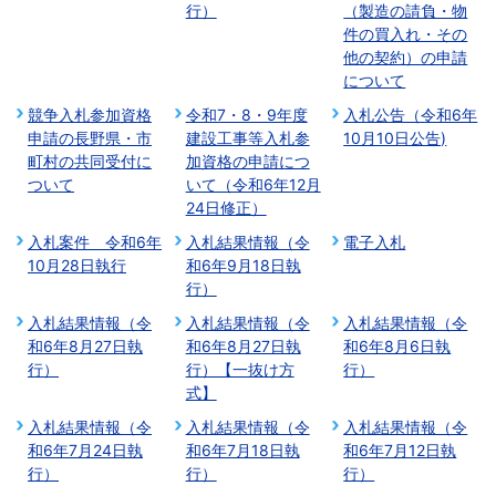
行）
（製造の請負・物
件の買入れ・その
他の契約）の申請
について
競争入札参加資格
令和7・8・9年度
入札公告（令和6年
申請の長野県・市
建設工事等入札参
10月10日公告)
町村の共同受付に
加資格の申請につ
ついて
いて（令和6年12月
24日修正）
入札案件 令和6年
入札結果情報（令
電子入札
10月28日執行
和6年9月18日執
行）
入札結果情報（令
入札結果情報（令
入札結果情報（令
和6年8月27日執
和6年8月27日執
和6年8月6日執
行）
行）【一抜け方
行）
式】
入札結果情報（令
入札結果情報（令
入札結果情報（令
和6年7月24日執
和6年7月18日執
和6年7月12日執
行）
行）
行）