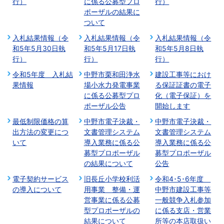
行）
に係る公募型プロ
行）
ポーザルの結果に
ついて
入札結果情報（令
入札結果情報（令
入札結果情報（令
和5年5月30日執
和5年5月17日執
和5年5月8日執
行）
行）
行）
令和5年度 入札結
中野市栗和田浄水
建設工事等におけ
果情報
場小水力発電事業
る保証証書の電子
に係る公募型プロ
化（電子保証）を
ポーザル公告
開始します
最低制限価格の算
中野市電子決裁・
中野市電子決裁・
出方法の変更につ
文書管理システム
文書管理システム
いて
導入業務に係る公
導入業務に係る公
募型プロポーザル
募型プロポーザル
の結果について
公告
電子契約サービス
旧長丘小学校利活
令和4･5･6年度
の導入について
用事業 整備・運
中野市建設工事等
営事業に係る公募
一般競争入札参加
型プロポーザルの
に係る支店・営業
結果について
所等の本店取扱い