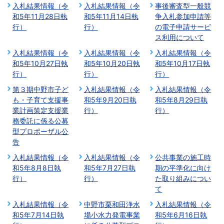
入札結果情報（令
入札結果情報（令
事後審査型一般競
和5年11月28日執
和5年11月14日執
争入札参加申請等
行）
行）
の電子申請サービ
ス利用について
入札結果情報（令
入札結果情報（令
入札結果情報（令
和5年10月27日執
和5年10月20日執
和5年10月17日執
行）
行）
行）
第３期中野市子ど
入札結果情報（令
入札結果情報（令
も・子育て支援事
和5年9月20日執
和5年8月29日執
業計画策定支援業
行）
行）
務委託に係る公募
型プロポーザル公
告
入札結果情報（令
入札結果情報（令
公共事業の施工時
和5年8月8日執
和5年7月27日執
期の平準化に向け
行）
行）
た取り組みについ
て
入札結果情報（令
中野市栗和田浄水
入札結果情報（令
和5年7月14日執
場小水力発電事業
和5年6月16日執