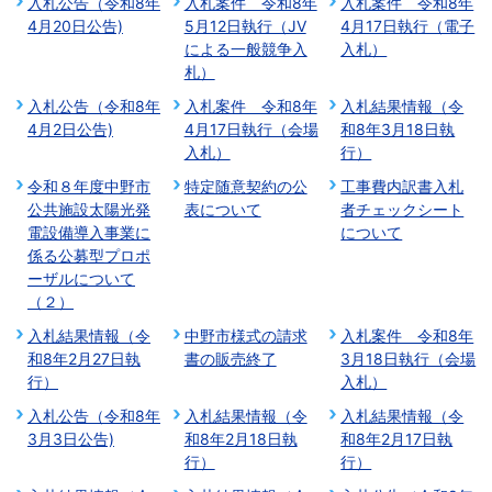
入札公告（令和8年
入札案件 令和8年
入札案件 令和8年
4月20日公告)
5月12日執行（JV
4月17日執行（電子
による一般競争入
入札）
札）
入札公告（令和8年
入札案件 令和8年
入札結果情報（令
4月2日公告)
4月17日執行（会場
和8年3月18日執
入札）
行）
令和８年度中野市
特定随意契約の公
工事費内訳書入札
公共施設太陽光発
表について
者チェックシート
電設備導入事業に
について
係る公募型プロポ
ーザルについて
（２）
入札結果情報（令
中野市様式の請求
入札案件 令和8年
和8年2月27日執
書の販売終了
3月18日執行（会場
行）
入札）
入札公告（令和8年
入札結果情報（令
入札結果情報（令
3月3日公告)
和8年2月18日執
和8年2月17日執
行）
行）