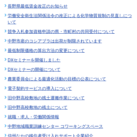
長野県最低賃金改正のお知らせ
労働安全衛生法関係法令の改正による化学物質規制の見直しにつ
いて
競争入札参加資格申請の県・市町村の共同受付について
中野市産のコシアブラは出荷が制限されています
最低制限価格の算出方法の変更について
DXセミナーを開催しました
DXセミナーの開催について
農業委員会による最適化活動の目標の公表について
電子契約サービスの導入について
旧中野高校敷地の残土運搬作業について
旧中野高校敷地の残土について
就職・求人・労働関係情報
中野地域職業訓練センター コワーキングスペース
信州なかの移住者受け入れサポート企業紹介