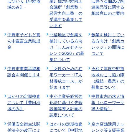
について【中野地
業】信州中野商工
に伴う石油及び関
域のみ】
会議所「創業塾・
連製品等に関する
経営力向上塾」の
相談窓口のご案内
受講生を募集して
います
中野市子どもど真
北信地区で創業を
創業を検討してい
ん中宣言企業助成
検討している方向
る方向け「創業カ
金
け「しんみせチャ
レッジ」の開講に
レンジ2026」の募
ついて
集について
中野市事業承継相
「女性のための在
令和７年度中野市
談会を開催します
宅ワーカー・IT人
地域おこし協力隊
材養成コース」が
（縁結・農業）の
始まります
募集について
はかりの定期検査
中小企業等経営強
中野市内の求人情
について【豊田地
化法に基づく先端
報（ハローワーク
域のみ】
設備等導入計画の
求人情報）
認定について
労働安全衛生法関
はかりの定期検査
空き店舗活用チャ
係法令の改正によ
について【中野地
レンジ等支援事業