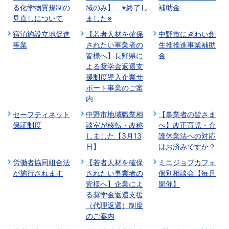
る化学物質規制の
域のみ】 ※終了し
補助金
見直しについて
ました※
宿泊施設立地促進
【若者人材を確保
中野市にぎわい創
事業
されたい事業者の
生推推進事業補助
皆様へ】長野県に
金
よる奨学⾦返還⽀
援制度導入企業サ
ポート事業のご案
内
セーフティネット
中野市地域職業相
【事業者の皆さま
保証制度
談室が移転・改称
へ】改正育児・介
しました【3月13
護休業法への対応
日】
はお済みですか？
労働者協同組合法
【若者人材を確保
ミニジョブカフェ
が施行されます
されたい事業者の
個別相談会【毎月
皆様へ】企業によ
開催】
る奨学⾦返還⽀援
（代理返還）制度
のご案内