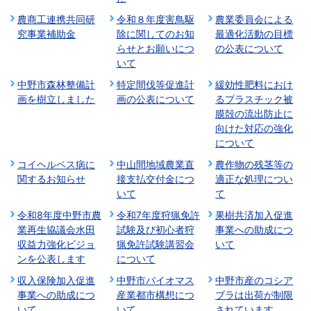
農商工連携共同研
令和８年度害鳥駆
農業委員会による
究事業補助金
除に関してのお知
最適化活動の目標
らせとお願いにつ
の公表について
いて
中野市森林整備計
特定間伐等促進計
緩効性肥料におけ
画を樹立しました
画の公表について
るプラスチック被
膜殻の流出防止に
向けた対応の強化
について
コイヘルペス病に
中山間地域農業直
農作物の残茎等の
関するお知らせ
接支払交付金につ
適正な処理につい
いて
て
令和8年度中野市農
令和7年度狩猟免許
果樹共済加入促進
業再生協議会水田
試験及び初心者狩
事業への助成につ
収益力強化ビジョ
猟免許試験講習会
いて
ンを公表します
について
収入保険加入促進
中野市バイオマス
中野市産のコシア
事業への助成につ
産業都市構想につ
ブラは出荷が制限
いて
いて
されています