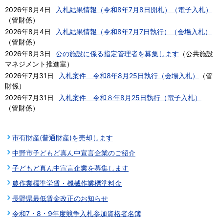
2026年8月4日
入札結果情報（令和8年7月8日開札）（電子入札）
（
管財係
）
2026年8月4日
入札結果情報（令和8年7月7日執行）（会場入札）
（
管財係
）
2026年8月3日
公の施設に係る指定管理者を募集します
（
公共施設
マネジメント推進室
）
2026年7月31日
入札案件 令和8年8月25日執行（会場入札）
（
管
財係
）
2026年7月31日
入札案件 令和８年8月25日執行（電子入札）
（
管財係
）
市有財産(普通財産)を売却します
中野市子どもど真ん中宣言企業のご紹介
子どもど真ん中宣言企業を募集します
農作業標準労賃・機械作業標準料金
長野県最低賃金改正のお知らせ
令和7・8・9年度競争入札参加資格者名簿