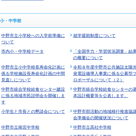
小・中学校
中野市立小学校への入学前準備に
就学援助制度について
ついて
市内小・中学校データ
「全国学力・学習状況調査」結
の概要について
中野市立小中学校長寿命化計画に
令和８年度中野市公共施設太陽
係る学校施設長寿命化計画の中間
発電設備導入事業に係る公募型
見直しについて
ロポーザルについて（２）
中野市統合学校給食センター建設
中野市統合学校給食センターの
に係る地域市民説明会を開催しま
本設計概要等を公表します。
す
小学生と市長との懇談会について
中野市部活動の地域移行推進協
会準備会の開催状況について
中野市立南宮中学校
中野市立高社中学校