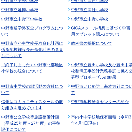
中野市立平野小学校
中野市立高丘小学校
中野市立延徳小学校
中野市立高社小学校
中野市立中野平中学校
中野市立中野小学校
中野市通学路安全プログラムにつ
GIGAスクール構想に基づく学習
いて
用タブレット端末について
中野市立小中学校長寿命化計画に
教科書の採択について
係る学校施設長寿命化計画の見直
しについて
（終了しました）中野市北部地区
中野市立豊田小学校及び豊田中
小学校の統合について
校整備工事設計業務委託に係る
募型プロポーザルの結果
中野市中学校の部活動の方針につ
中野市いじめ防止基本方針につ
いて
て
信州型コミュニティスクールの取
中野市学校給食センターの紹介
り組みを進めています
中野市公立学校等施設整備計画
市内小中学校地保有面積（令和3
（平成25年度～27年度）の事後
年4月1日現在）
評価について