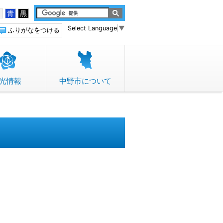
白
青
黒
Select Language
▼
ふりがなをつける
光情報
中野市について