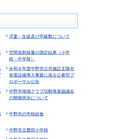
児童・生徒及び学級数について
果
空間放射線量の測定結果（小学
校・中学校）
光
令和８年度中野市公共施設太陽光
プ
発電設備導入事業に係る公募型プ
ロポーザル公告
基
中野市地域クラブ活動推進協議会
の開催状況について
議
中野市の学校給食
中野市立豊田小学校