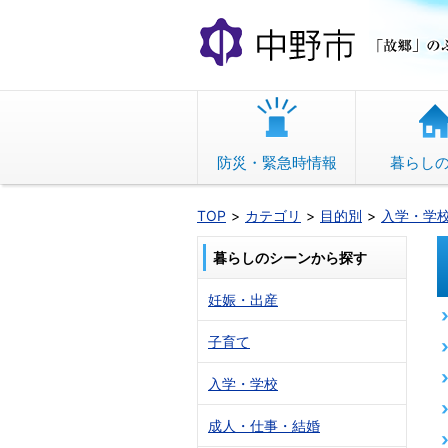
本
文
へ
移
動
防災・緊急時情報
暮らし
TOP
カテゴリ
目的別
入学・学
暮らしのシーンから探す
妊娠・出産
子育て
入学・学校
成人・仕事・結婚