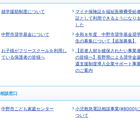
就学援助制度について
マイナ保険証を福祉医療費受給
証として利用できるようになり
した
中野市奨学基金について
令和８年度 中野市奨学基金奨
生の募集について【追加募集】
お子様がフリースクールを利用し
【若者人材を確保されたい事業
ている保護者の皆様へ
の皆様へ】長野県による奨学⾦
還⽀援制度導入企業サポート事
のご案内
相談窓口
中野市こども家庭センター
小児救急電話相談事業(#8000)
ついて