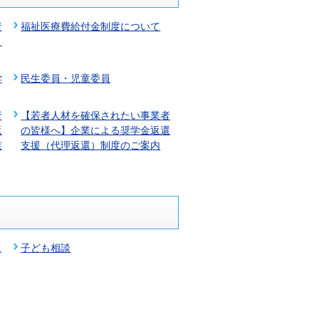
者
福祉医療費給付金制度について
ま
学
民生委員・児童委員
者
【若者人材を確保されたい事業者
返
の皆様へ】企業による奨学⾦返還
業
⽀援（代理返還）制度のご案内
に
子ども相談