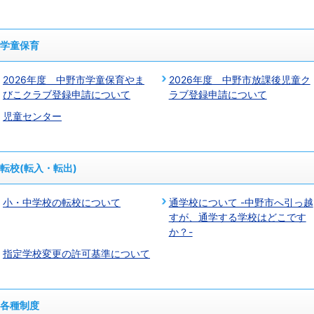
学童保育
2026年度 中野市学童保育やま
2026年度 中野市放課後児童ク
びこクラブ登録申請について
ラブ登録申請について
児童センター
転校(転入・転出)
小・中学校の転校について
通学校について -中野市へ引っ越
すが、通学する学校はどこです
か？-
指定学校変更の許可基準について
各種制度