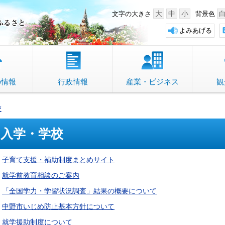
中野市 「故郷」のふるさと
大
中
小
文字の大きさ
背景色
よみあげる
の情報
行政情報
産業・ビジネス
観
校
入学・学校
子育て支援・補助制度まとめサイト
就学前教育相談のご案内
「全国学力・学習状況調査」結果の概要について
中野市いじめ防止基本方針について
就学援助制度について