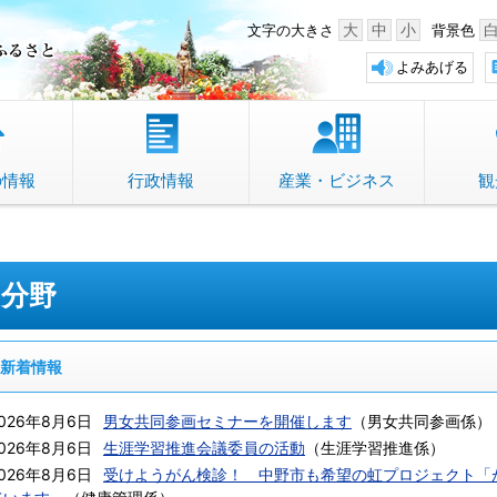
中野市 「故郷」のふるさと
大
中
小
文字の大きさ
背景色
よみあげる
の情報
行政情報
産業・ビジネス
観
分野
新着情報
026年8月6日
男女共同参画セミナーを開催します
（
男女共同参画係
）
026年8月6日
生涯学習推進会議委員の活動
（
生涯学習推進係
）
026年8月6日
受けようがん検診！ 中野市も希望の虹プロジェクト「が