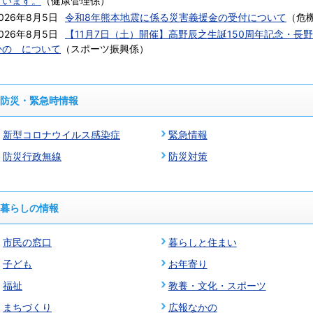
ています。
（
健康管理係
）
026年8月5日
令和8年熊本地震に係る災害義援金の受付について
（
危
026年8月5日
【11月7日（土）開催】高野辰之生誕150周年記念・長
かの について
（
スポーツ振興係
）
防災・緊急時情報
新型コロナウイルス感染症
緊急情報
防災行政無線
防災対策
暮らしの情報
市民の窓口
暮らしと住まい
子ども
お年寄り
福祉
教養・文化・スポーツ
まちづくり
広報なかの