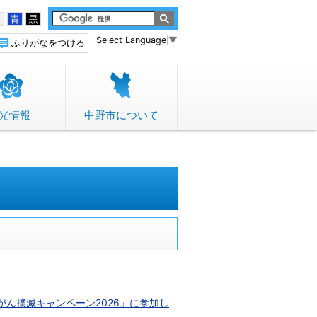
白
青
黒
Select Language
▼
ふりがなをつける
光情報
中野市について
ん撲滅キャンペーン2026」に参加し