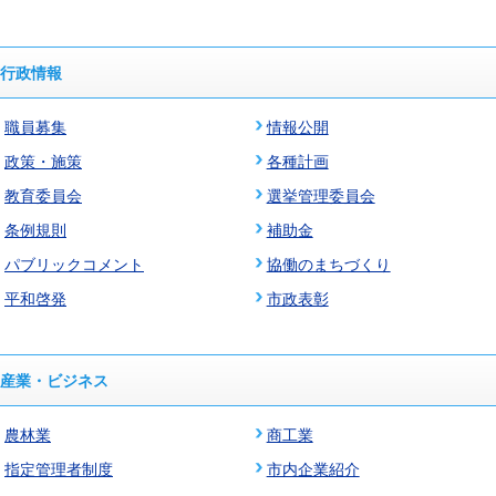
行政情報
職員募集
情報公開
政策・施策
各種計画
教育委員会
選挙管理委員会
条例規則
補助金
パブリックコメント
協働のまちづくり
平和啓発
市政表彰
産業・ビジネス
農林業
商工業
指定管理者制度
市内企業紹介