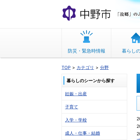
本
文
へ
移
動
防災・緊急時情報
暮らし
TOP
カテゴリ
分野
暮らしのシーンから探す
妊娠・出産
子育て
2
入学・学校
2
成人・仕事・結婚
2