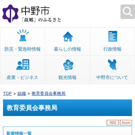
本
文
へ
移
動
防災・緊急時情報
暮らしの情報
行政情報
産業・ビジネス
観光情報
中野市について
TOP
組織
教育委員会事務局
教育委員会事務局
RSS
Atom
新着情報一覧