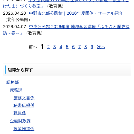
けだま）づくり教室」
（
教育係
）
2026.04.20
中野市北部公民館｜2026年度団体・サークル紹介
（
北部公民館
）
2026.04.07
中央公民館 2026年度 地域学習講座「ふるさと歴史探
訪～春～」
（
教育係
）
1
前へ
2
3
4
5
6
7
8
9
次へ
組織から探す
総務部
庶務課
庶務文書係
秘書広報係
職員係
企画財政課
政策推進係