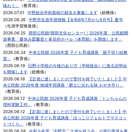
味わう」
（
教育係
）
2026.07.01
中野総合学科新校の校名を募集します
（
総務係
）
2026.06.26
中野市生涯学習情報【令和8年7月から9月号】夏号
（
生涯学習推進係
）
2026.06.25
西部公民館(西部文化センター)｜2026年度 公民館開
放事業「夏休み図書室と多目的ホール（体育館）を開放します」
（
西部公民館
）
2026.06.24
中央公民館 2026年度 子ども育成講座「親子切り絵教
室」
（
教育係
）
2026.06.19
日野小学校の今後のあり方（学校統合）に係る説明会
を開催します
（
総務係
）
2026.06.16
【定員に達しましたので受付を終了いたしました】中
央公民館 2026年度 地域学習講座「郷土に伝わる味 おやき作り」
（
教育係
）
2026.06.12
中央公民館 2026年度 子ども育成講座「トンちゃんの
理科実験工作」
（
教育係
）
2026.06.12
【定員に達しましたので受付を終了いたしました】中
央公民館 2026年度 子ども育成講座「ほっこりフェルトでマスコッ
トづくり」
（
教育係
）
2026.06.08
令和９年度「中野市二十歳を祝う会」の実行委員を募