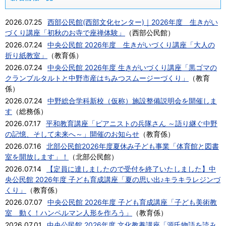
2026.07.25
西部公民館(西部文化センター)｜2026年度 生きがい
づくり講座「初秋のお寺で座禅体験」
（
西部公民館
）
2026.07.24
中央公民館 2026年度 生きがいづくり講座「大人の
折り紙教室」
（
教育係
）
2026.07.24
中央公民館 2026年度 生きがいづくり講座「黒ゴマの
クランブルタルトと中野市産はちみつスムージーづくり」
（
教育
係
）
2026.07.24
中野総合学科新校（仮称）施設整備説明会を開催しま
す
（
総務係
）
2026.07.17
平和教育講座「ピアニストの兵隊さん ～語り継ぐ中野
の記憶、そして未来へ～」開催のお知らせ
（
教育係
）
2026.07.16
北部公民館2026年度夏休み子ども事業「体育館と図書
室を開放します」！
（
北部公民館
）
2026.07.14
【定員に達しましたので受付を終了いたしました】中
央公民館 2026年度 子ども育成講座「夏の思い出♪キラキラレジンづ
くり」
（
教育係
）
2026.07.07
中央公民館 2026年度 子ども育成講座「子ども美術教
室 動く！ハンペルマン人形を作ろう」
（
教育係
）
2026.07.01
中央公民館 2026年度 文化教養講座「源氏物語を読み