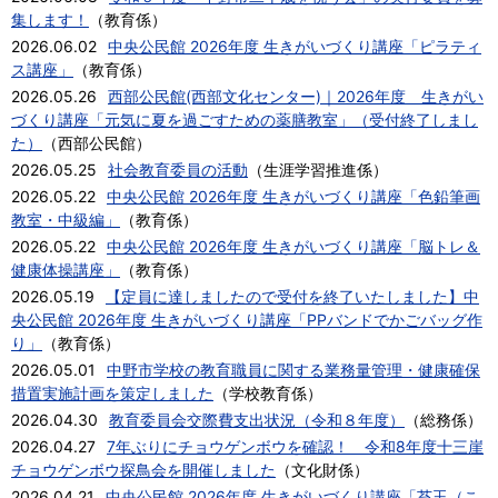
集します！
（
教育係
）
2026.06.02
中央公民館 2026年度 生きがいづくり講座「ピラティ
ス講座」
（
教育係
）
2026.05.26
西部公民館(西部文化センター)｜2026年度 生きがい
づくり講座「元気に夏を過ごすための薬膳教室」（受付終了しまし
た）
（
西部公民館
）
2026.05.25
社会教育委員の活動
（
生涯学習推進係
）
2026.05.22
中央公民館 2026年度 生きがいづくり講座「色鉛筆画
教室・中級編」
（
教育係
）
2026.05.22
中央公民館 2026年度 生きがいづくり講座「脳トレ＆
健康体操講座」
（
教育係
）
2026.05.19
【定員に達しましたので受付を終了いたしました】中
央公民館 2026年度 生きがいづくり講座「PPバンドでかごバッグ作
り」
（
教育係
）
2026.05.01
中野市学校の教育職員に関する業務量管理・健康確保
措置実施計画を策定しました
（
学校教育係
）
2026.04.30
教育委員会交際費支出状況（令和８年度）
（
総務係
）
2026.04.27
7年ぶりにチョウゲンボウを確認！ 令和8年度十三崖
チョウゲンボウ探鳥会を開催しました
（
文化財係
）
2026.04.21
中央公民館 2026年度 生きがいづくり講座「苔玉（こ