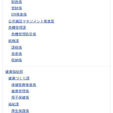
財政係
管財係
DX推進係
公共施設マネジメント推進室
危機管理課
危機管理防災係
税務課
課税係
資産係
収納係
健康福祉部
健康づくり課
保健医療推進係
健康管理係
母子保健係
福祉課
厚生保護係