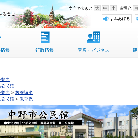
中野市 「故郷」のふるさと
大
中
小
文字の大きさ
背景色
よみあげる
の情報
行政情報
産業・ビジネス
観
座案内
央公民館
座案内
教養講座
央公民館
教育係