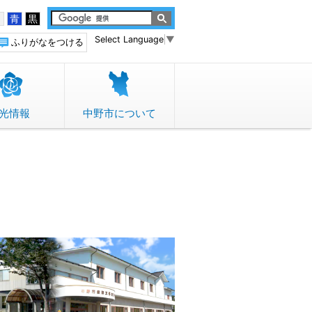
白
青
黒
Select Language
▼
ふりがなをつける
光情報
中野市について