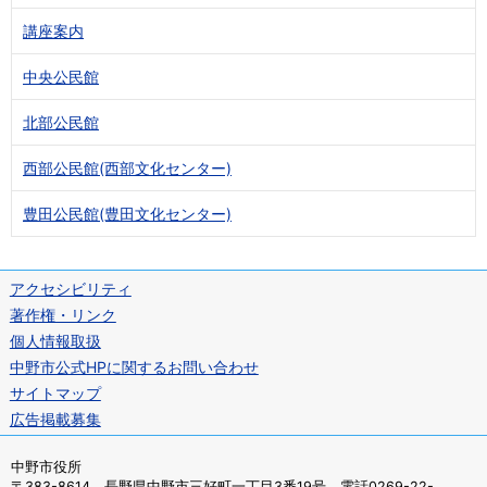
講座案内
中央公民館
北部公民館
西部公民館(西部文化センター)
豊田公民館(豊田文化センター)
アクセシビリティ
著作権・リンク
個人情報取扱
中野市公式HPに関するお問い合わせ
サイトマップ
広告掲載募集
中野市役所
〒383-8614 長野県中野市三好町一丁目3番19号 電話0269-22-