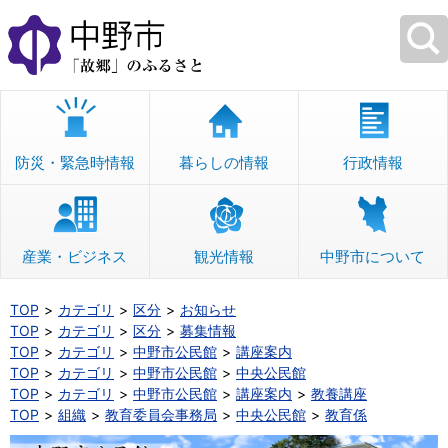
本
文
へ
移
動
防災・緊急時情報
暮らしの情報
行政情報
産業・ビジネス
観光情報
中野市について
TOP
カテゴリ
区分
お知らせ
TOP
カテゴリ
区分
募集情報
TOP
カテゴリ
中野市公民館
講座案内
TOP
カテゴリ
中野市公民館
中央公民館
TOP
カテゴリ
中野市公民館
講座案内
教養講座
TOP
組織
教育委員会事務局
中央公民館
教育係