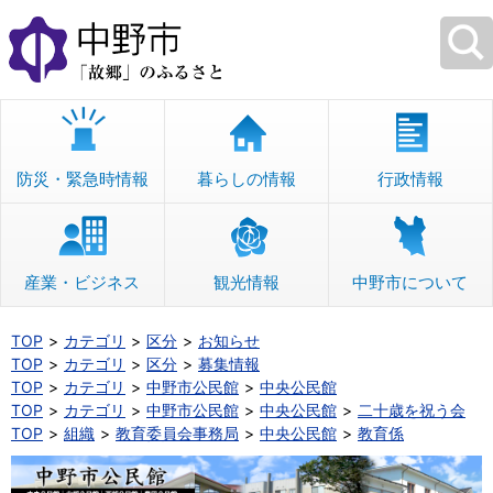
本
文
へ
移
動
防災・緊急時情報
暮らしの情報
行政情報
産業・ビジネス
観光情報
中野市について
TOP
カテゴリ
区分
お知らせ
TOP
カテゴリ
区分
募集情報
TOP
カテゴリ
中野市公民館
中央公民館
TOP
カテゴリ
中野市公民館
中央公民館
二十歳を祝う会
TOP
組織
教育委員会事務局
中央公民館
教育係